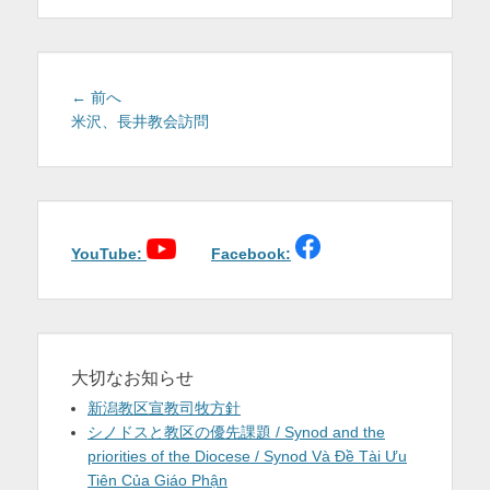
を
表
示
投
前
← 前へ
稿
の
米沢、長井教会訪問
投
ナ
稿:
ビ
ゲ
ー
シ
YouTube:
Facebook:
ョ
ン
大切なお知らせ
新潟教区宣教司牧方針
シノドスと教区の優先課題 / Synod and the
priorities of the Diocese / Synod Và Đề Tài Ưu
Tiên Của Giáo Phận