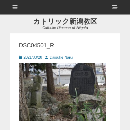
メ
ヘ
ニ
ュ
ッ
ー
カトリック新潟教区
ダ
Catholic Diocese of Niigata
ー
サ
DSC04501_R
イ
投
投
2021/03/28
Daisuke Narui
ド
稿
稿
日
者
バ
ー
コ
ン
テ
ン
ツ