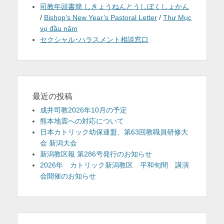
司教年頭書簡 しきょうねんとうしぼくしょかん
/
Bishop’s New Year’s Pastoral Letter
/
Thư Mục
vụ đầu năm
セクシャル･ハラスメント相談窓口
最近の投稿
成井司教2026年10月の予定
熊本地震への対応について
日本カトリック幼保連盟、第63回教職員研修大
会 新潟大会
新潟教区報 第286号発行のお知らせ
2026年 カトリック新潟教区 平和旬間 講演
会開催のお知らせ