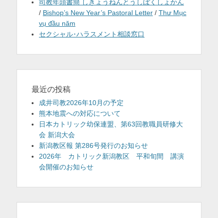
司教年頭書簡 しきょうねんとうしぼくしょかん
/
Bishop’s New Year’s Pastoral Letter
/
Thư Mục
vụ đầu năm
セクシャル･ハラスメント相談窓口
最近の投稿
成井司教2026年10月の予定
熊本地震への対応について
日本カトリック幼保連盟、第63回教職員研修大
会 新潟大会
新潟教区報 第286号発行のお知らせ
2026年 カトリック新潟教区 平和旬間 講演
会開催のお知らせ