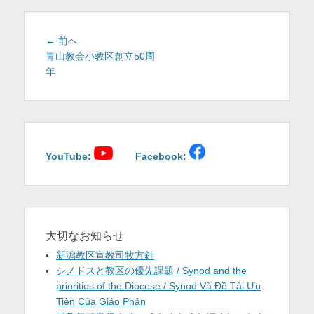
を
表
投
前
← 前へ
稿
の
青山教会小教区創立50周
示
投
年
ナ
稿:
ビ
ゲ
ー
シ
ョ
YouTube:
Facebook:
ン
大切なお知らせ
新潟教区宣教司牧方針
シノドスと教区の優先課題 / Synod and the
priorities of the Diocese / Synod Và Đề Tài Ưu
Tiên Của Giáo Phận