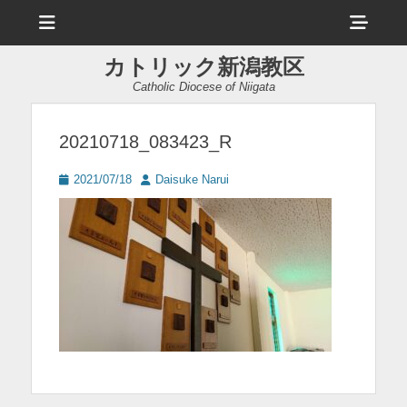
メ
ヘ
ニ
ュ
ッ
ー
カトリック新潟教区
ダ
Catholic Diocese of Niigata
ー
サ
20210718_083423_R
イ
投
投
2021/07/18
Daisuke Narui
ド
稿
稿
日
者
バ
ー
コ
ン
テ
ン
ツ