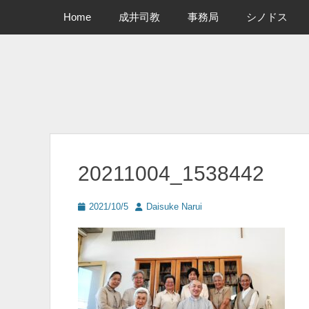
メインメニュー
コ
Home
成井司教
事務局
シノドス
ン
テ
ン
ツ
へ
ス
キ
ッ
プ
20211004_1538442
投
投
2021/10/5
Daisuke Narui
稿
稿
日
者