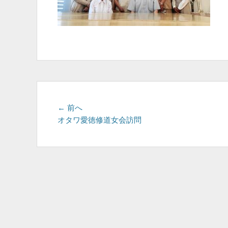
投
前
← 前へ
の
オタワ愛徳修道女会訪問
稿
投
ナ
稿:
ビ
ゲ
ー
シ
ョ