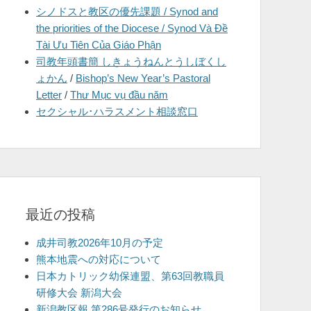
シノドスと教区の優先課題 / Synod and
を
the priorities of the Diocese / Synod Và Đề
表
Tài Ưu Tiên Của Giáo Phận
示
司教年頭書簡 しきょうねんとうしぼくし
ょかん
/
Bishop’s New Year’s Pastoral
Letter
/
Thư Mục vụ đầu năm
セクシャル･ハラスメント相談窓口
最近の投稿
成井司教2026年10月の予定
熊本地震への対応について
日本カトリック幼保連盟、第63回教職員
研修大会 新潟大会
新潟教区報 第286号発行のお知らせ