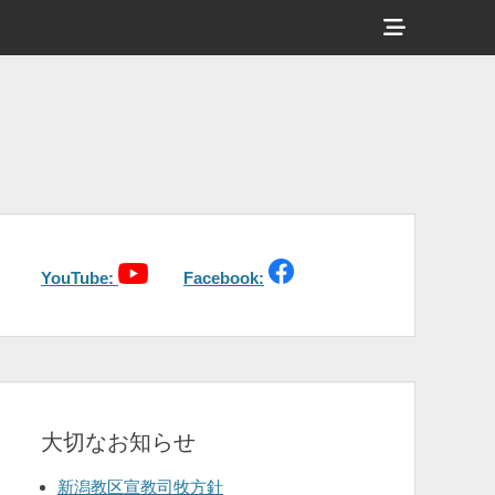
ヘ
ッ
ダ
ー
サ
イ
ド
バ
YouTube:
Facebook:
ー
コ
ン
テ
大切なお知らせ
ン
ツ
新潟教区宣教司牧方針