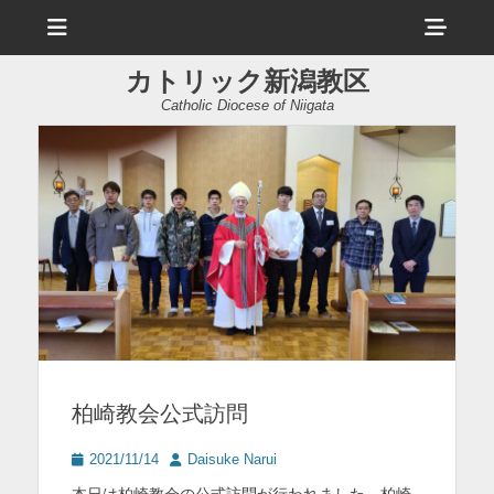
メ
ヘ
ニ
ュ
ッ
ー
カトリック新潟教区
ダ
Catholic Diocese of Niigata
ー
サ
イ
ド
バ
ー
コ
ン
柏崎教会公式訪問
テ
ン
投
投
2021/11/14
Daisuke Narui
稿
稿
ツ
本日は柏崎教会の公式訪問が行われました。柏崎