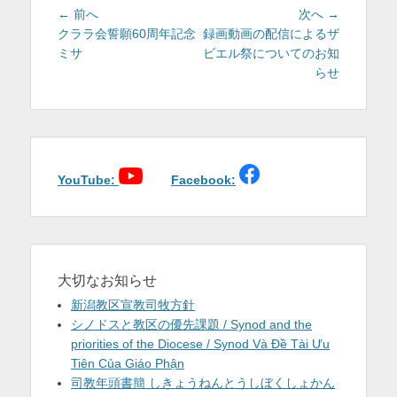
投
前
次
← 前へ
次へ →
稿
の
の
クララ会誓願60周年記念
録画動画の配信によるザ
投
投
ミサ
ビエル祭についてのお知
ナ
稿:
稿:
らせ
ビ
ゲ
ー
シ
ョ
YouTube:
Facebook:
ン
大切なお知らせ
新潟教区宣教司牧方針
シノドスと教区の優先課題 / Synod and the
priorities of the Diocese / Synod Và Đề Tài Ưu
Tiên Của Giáo Phận
司教年頭書簡 しきょうねんとうしぼくしょかん