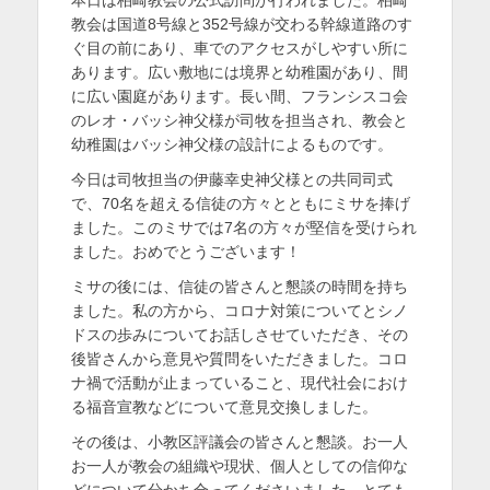
日
者
を
教会は国道8号線と352号線が交わる幹線道路のす
ぐ目の前にあり、車でのアクセスがしやすい所に
表
あります。広い敷地には境界と幼稚園があり、間
示
に広い園庭があります。長い間、フランシスコ会
のレオ・バッシ神父様が司牧を担当され、教会と
幼稚園はバッシ神父様の設計によるものです。
今日は司牧担当の伊藤幸史神父様との共同司式
で、70名を超える信徒の方々とともにミサを捧げ
ました。このミサでは7名の方々が堅信を受けられ
ました。おめでとうございます！
ミサの後には、信徒の皆さんと懇談の時間を持ち
ました。私の方から、コロナ対策についてとシノ
ドスの歩みについてお話しさせていただき、その
後皆さんから意見や質問をいただきました。コロ
ナ禍で活動が止まっていること、現代社会におけ
る福音宣教などについて意見交換しました。
その後は、小教区評議会の皆さんと懇談。お一人
お一人が教会の組織や現状、個人としての信仰な
どについて分かち合ってくださいました。とても