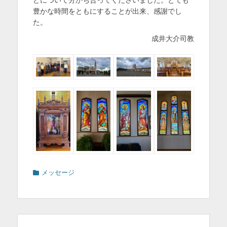
豊かな時間をともにすることが出来、感謝でし
た。
成井大介司教
カ
メッセージ
テ
ゴ
リ
ー