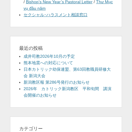
/
Bishop’s New Year’s Pastoral Letter
/
Thư Mục
vụ đầu năm
セクシャル･ハラスメント相談窓口
最近の投稿
成井司教2026年10月の予定
熊本地震への対応について
日本カトリック幼保連盟、第63回教職員研修大
会 新潟大会
新潟教区報 第286号発行のお知らせ
2026年 カトリック新潟教区 平和旬間 講演
会開催のお知らせ
カテゴリー