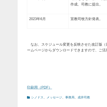
作成、司教に提出。
2023年6月
宣教司牧方針発表。
なお、スケジュール変更を反映させた改訂版（
ームページからダウンロードできますので、ご活
印刷用（PDF）
カ
シノドス
、
メッセージ
、
事務局
、
成井司教
テ
ゴ