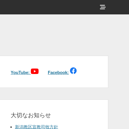
ヘ
ッ
ダ
ー
サ
イ
ド
バ
YouTube:
Facebook:
ー
コ
ン
テ
大切なお知らせ
ン
ツ
新潟教区宣教司牧方針