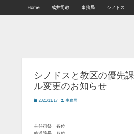
メインメニュー
コ
Home
成井司教
事務局
シノドス
ン
テ
ン
ツ
へ
ス
キ
ッ
プ
シノドスと教区の優先課
ル変更のお知らせ
投
投
2021/11/17
事務局
稿
稿
日
者
主任司祭 各位
修道院長 各位