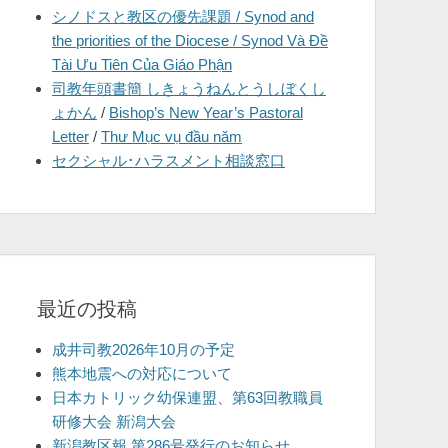
シノドスと教区の優先課題 / Synod and
を
the priorities of the Diocese / Synod Và Đề
表
Tài Ưu Tiên Của Giáo Phận
示
司教年頭書簡 しきょうねんとうしぼくし
ょかん
/
Bishop’s New Year’s Pastoral
Letter
/
Thư Mục vụ đầu năm
セクシャル･ハラスメント相談窓口
最近の投稿
成井司教2026年10月の予定
熊本地震への対応について
日本カトリック幼保連盟、第63回教職員
研修大会 新潟大会
新潟教区報 第286号発行のお知らせ