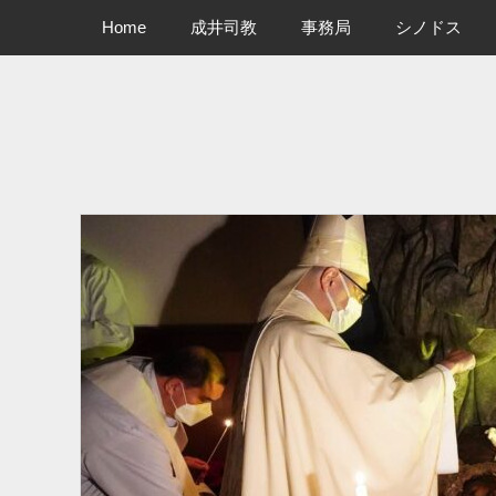
メインメニュー
コ
Home
成井司教
事務局
シノドス
ン
テ
ン
ツ
へ
ス
キ
ッ
プ