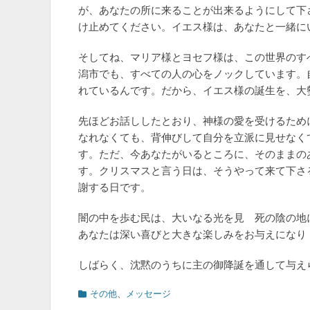
が、あなたの所に来ることが出来るようにして下
け止めてください。イエス様は、あなたと一緒に
そしてね、マリア様とヨセフ様は、この世界のす
潟市でも、すべての人の心をノックしています。
れているんです。だから、イエス様の誕生を、大
先ほどお話ししたとおり、神様の愛を受けるため
なれなくても、背伸びして自分を立派に見せなく
す。ただ、今あなたがいるところに、そのままの
す。クリスマスと言う日は、そうやって来て下さ
謝する日です。
闇の中を歩む民は、大いなる光を見 死の陰の地
あなたは深い喜びと大きな楽しみをお与えになり
しばらく、沈黙のうちに主の御降誕を通して与え
カ
その他
、
メッセージ
テ