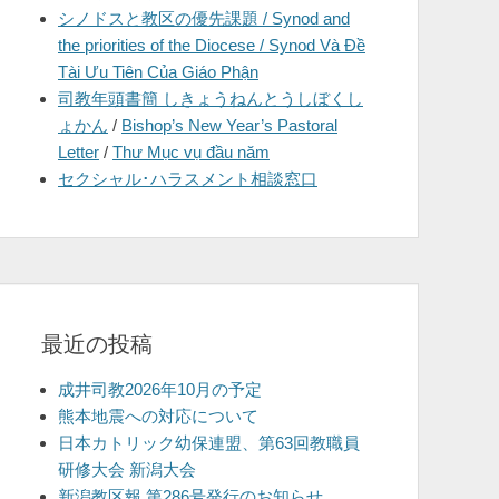
シノドスと教区の優先課題 / Synod and
を
the priorities of the Diocese / Synod Và Đề
表
Tài Ưu Tiên Của Giáo Phận
示
司教年頭書簡 しきょうねんとうしぼくし
ょかん
/
Bishop’s New Year’s Pastoral
Letter
/
Thư Mục vụ đầu năm
セクシャル･ハラスメント相談窓口
最近の投稿
成井司教2026年10月の予定
熊本地震への対応について
日本カトリック幼保連盟、第63回教職員
研修大会 新潟大会
新潟教区報 第286号発行のお知らせ