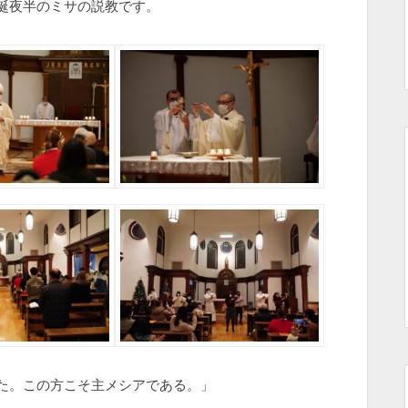
誕夜半のミサの説教です。
た。この方こそ主メシアである。」