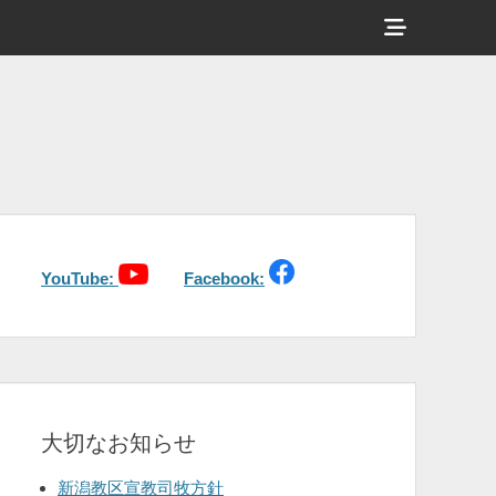
ヘ
ッ
ダ
ー
サ
イ
ド
バ
YouTube:
Facebook:
ー
コ
ン
テ
大切なお知らせ
ン
ツ
新潟教区宣教司牧方針