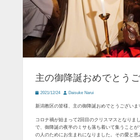
主の御降誕おめでとう
投
投
2021/12/24
Daisuke Narui
稿
稿
日
者
新潟教区の皆様、主の御降誕おめでとうございま
コロナ禍が始まって2回目のクリスマスとなりま
で、御降誕の夜半のミサも落ち着いて集うことが
の人のためにお生まれになりました。その愛と恵