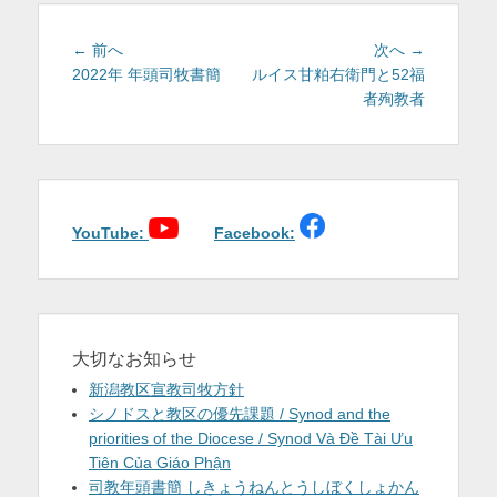
ー
投
前
次
← 前へ
次へ →
稿
の
の
2022年 年頭司牧書簡
ルイス甘粕右衛門と52福
投
投
者殉教者
ナ
稿:
稿:
ビ
ゲ
ー
シ
ョ
YouTube:
Facebook:
ン
大切なお知らせ
新潟教区宣教司牧方針
シノドスと教区の優先課題 / Synod and the
priorities of the Diocese / Synod Và Đề Tài Ưu
Tiên Của Giáo Phận
司教年頭書簡 しきょうねんとうしぼくしょかん