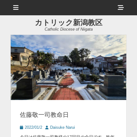
メ
ヘ
ニ
ュ
ッ
ー
カトリック新潟教区
ダ
Catholic Diocese of Niigata
ー
サ
イ
ド
バ
ー
コ
ン
佐藤敬一司教命日
テ
ン
投
投
2022/01/2
Daisuke Narui
稿
稿
ツ
今日は佐藤敬一司教様の17回目の命日です。昨年