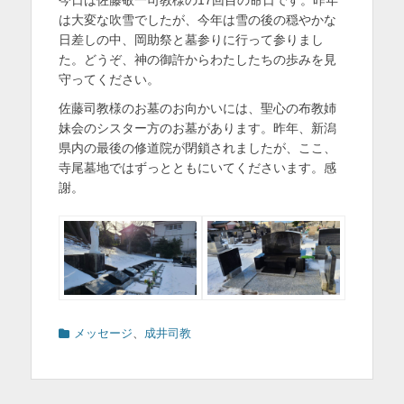
日
者
を
は大変な吹雪でしたが、今年は雪の後の穏やかな
日差しの中、岡助祭と墓参りに行って参りまし
表
た。どうぞ、神の御許からわたしたちの歩みを見
示
守ってください。
佐藤司教様のお墓のお向かいには、聖心の布教姉
妹会のシスター方のお墓があります。昨年、新潟
県内の最後の修道院が閉鎖されましたが、ここ、
寺尾墓地ではずっとともにいてくださいます。感
謝。
カ
メッセージ
、
成井司教
テ
ゴ
リ