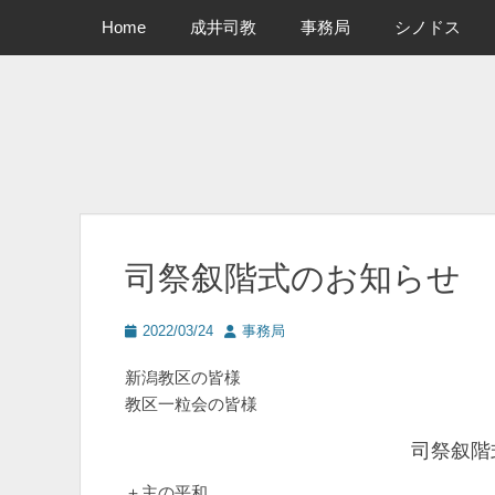
メインメニュー
コ
Home
成井司教
事務局
シノドス
ン
テ
ン
ツ
へ
ス
キ
ッ
プ
司祭叙階式のお知らせ
投
投
2022/03/24
事務局
稿
稿
日
者
新潟教区の皆様
教区一粒会の皆様
司祭叙階
＋主の平和