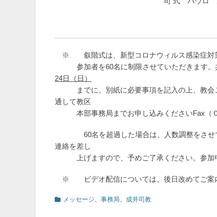
司 式 パウロ 成井大
※ 叙階式は、新型コロナウィルス感染症対策
参加者を60名に制限させていただきます。共
24
日（日）
までに、別紙に必要事項を記入の上、教会ご
通して教区
本部事務局までお申し込みくださいFax（０
60名を超過した場合は、人数調整をさせて
連絡を差し
上げますので、予めご了承ください。参加申
※ ビデオ配信については、後日改めてご案
カ
メッセージ
、
事務局
、
成井司教
テ