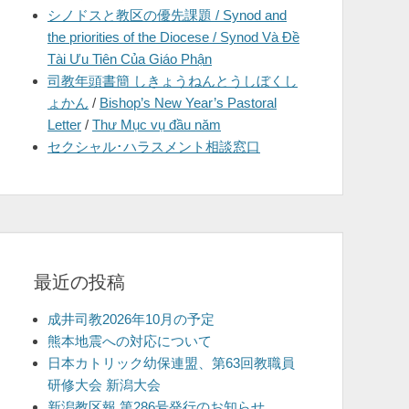
シノドスと教区の優先課題 / Synod and
を
the priorities of the Diocese / Synod Và Đề
表
Tài Ưu Tiên Của Giáo Phận
示
司教年頭書簡 しきょうねんとうしぼくし
ょかん
/
Bishop’s New Year’s Pastoral
Letter
/
Thư Mục vụ đầu năm
セクシャル･ハラスメント相談窓口
最近の投稿
成井司教2026年10月の予定
熊本地震への対応について
日本カトリック幼保連盟、第63回教職員
研修大会 新潟大会
新潟教区報 第286号発行のお知らせ