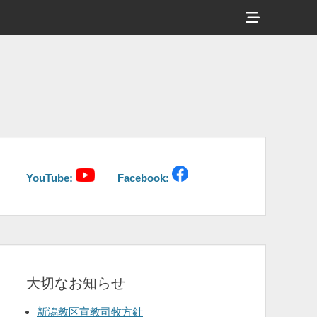
ヘ
ッ
ダ
ー
サ
イ
ド
バ
YouTube:
Facebook:
ー
コ
ン
テ
大切なお知らせ
ン
ツ
新潟教区宣教司牧方針