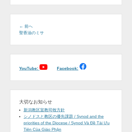
を
表
示
投
前
← 前へ
稿
の
聖香油のミサ
投
ナ
稿:
ビ
ゲ
ー
シ
YouTube:
Facebook:
ョ
ン
大切なお知らせ
新潟教区宣教司牧方針
シノドスと教区の優先課題 / Synod and the
priorities of the Diocese / Synod Và Đề Tài Ưu
Tiên Của Giáo Phận