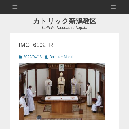
メ
ヘ
ニ
ュ
ッ
ー
カトリック新潟教区
ダ
Catholic Diocese of Niigata
ー
サ
IMG_6192_R
イ
投
投
2022/04/13
Daisuke Narui
ド
稿
稿
日
者
バ
ー
コ
ン
テ
ン
ツ