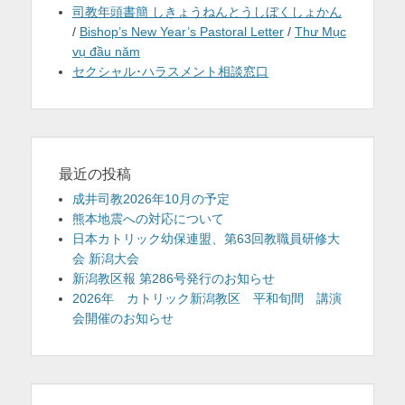
司教年頭書簡 しきょうねんとうしぼくしょかん
/
Bishop’s New Year’s Pastoral Letter
/
Thư Mục
vụ đầu năm
セクシャル･ハラスメント相談窓口
最近の投稿
成井司教2026年10月の予定
熊本地震への対応について
日本カトリック幼保連盟、第63回教職員研修大
会 新潟大会
新潟教区報 第286号発行のお知らせ
2026年 カトリック新潟教区 平和旬間 講演
会開催のお知らせ