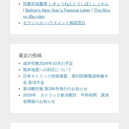
司教年頭書簡 しきょうねんとうしぼくしょかん
/
Bishop’s New Year’s Pastoral Letter
/
Thư Mục
vụ đầu năm
セクシャル･ハラスメント相談窓口
最近の投稿
成井司教2026年10月の予定
熊本地震への対応について
日本カトリック幼保連盟、第63回教職員研修大
会 新潟大会
新潟教区報 第286号発行のお知らせ
2026年 カトリック新潟教区 平和旬間 講演
会開催のお知らせ