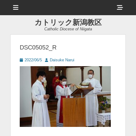
メ
ヘ
ニ
ュ
ッ
ー
カトリック新潟教区
ダ
Catholic Diocese of Niigata
ー
サ
DSC05052_R
イ
投
投
2022/06/5
Daisuke Narui
ド
稿
稿
日
者
バ
ー
コ
ン
テ
ン
ツ