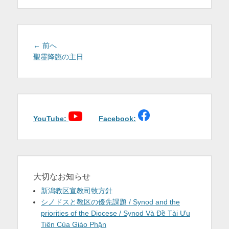
を
表
示
投
前
← 前へ
稿
の
聖霊降臨の主日
投
ナ
稿:
ビ
ゲ
ー
シ
YouTube:
Facebook:
ョ
ン
大切なお知らせ
新潟教区宣教司牧方針
シノドスと教区の優先課題 / Synod and the
priorities of the Diocese / Synod Và Đề Tài Ưu
Tiên Của Giáo Phận