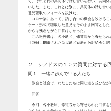
て、それぞれの共同体で話し合いを行い、共同体
いした。また、これとは別に、共同体の話し合い
意見聴取のフォームを設けた。
コロナ禍にあって、話し合いの機会を設けるこ
ケート形式で聴取した意見をそのまま回答とした
からは残念ながら回答はなかった。
この報告書は、各小教区、修道院から寄せられた
月29日に開催された新潟教区宣教司牧評議会に
２ シノドスの１０の質問に対する
問１ 一緒に歩んでいる人たち
教会と社会で、わたしたちは同じ道を並びなが
回答
今回、各小教区、修道院から寄せられた回答を
ならないかを分かっていない人はいない。だが、