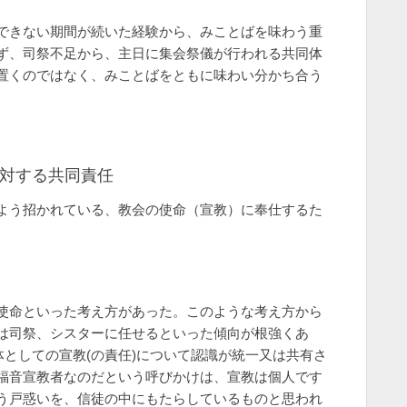
できない期間が続いた経験から、みことばを味わう重
ず、司祭不足から、主日に集会祭儀が行われる共同体
置くのではなく、みことばをともに味わい分かち合う
に対する共同責任
よう招かれている、教会の使命（宣教）に奉仕するた
使命といった考え方があった。このような考え方から
は司祭、シスターに任せるといった傾向が根強くあ
体としての宣教(の責任)について認識が統一又は共有さ
福音宣教者なのだという呼びかけは、宣教は個人です
う戸惑いを、信徒の中にもたらしているものと思われ