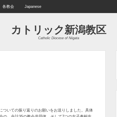
各教会
Japanese
カトリック新潟教区
Catholic Diocese of Niigata
についての振り返りのお願いをお送りしました。具体
教会の、合計35の教会共同体。そして7つの女子奉献生