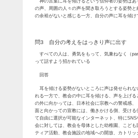
神の言葉に耳を傾けるという信仰者の姿勢はあ
の声、周囲の人々の声を聞き取ろうとする姿勢と
の余裕がないと感じる一方、自分の声に耳を傾け
問3 自分の考えをはっきり声に出す
すべての人は、勇気をもって、気兼ねなく（parrhe
って話すよう招かれている
回答
耳を傾ける姿勢がないところに声は発せられな
れる一方で、教会の中に耳を傾ける、声を上げる
の外に向かっては、日本社会に宗教への警戒感、
面と向かっての宣教には、働きかける側、受ける
て自由に選択が可能なインターネット、特にSN
会に対しては、教会を母体とした幼稚園、こども
ティア活動、教会施設の地域への開放、カトリッ