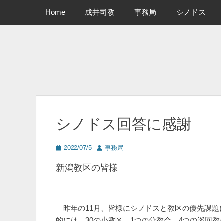
メインメニュー
コ
Home
成井司教
事務局
シノドス
ン
テ
ン
ツ
へ
ス
キ
ッ
プ
シノドス回答に感謝
投
投
2022/07/5
事務局
稿
稿
新潟教区の皆様
日
者
昨年の11月、皆様にシノドスと教区の優先課題
的には、30の小教区、1つの分教会、4つの巡回