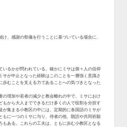
傾け、感謝の祭儀を行うことに基づいている場合に、
ているかが問われている。確かにミサは個々人の信仰
ミサが中止となった経験はこのことを一層強く意識さ
に歩むことを支える力であることへの気づきとなった
者の増加や若者の減少と教会離れの中で、ミサにおけ
どもから大人までできるだけ多くの人で役割を分担す
徒が集まる小教区の中には、定期的に各国語のミサが
ともに一つのミサに与り、侍者の他、朗読や共同祈願
ろもある。これらの工夫は、ともに歩む小教区となる