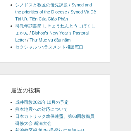
シノドスと教区の優先課題 / Synod and
を
the priorities of the Diocese / Synod Và Đề
表
Tài Ưu Tiên Của Giáo Phận
示
司教年頭書簡 しきょうねんとうしぼくし
ょかん
/
Bishop’s New Year’s Pastoral
Letter
/
Thư Mục vụ đầu năm
セクシャル･ハラスメント相談窓口
最近の投稿
成井司教2026年10月の予定
熊本地震への対応について
日本カトリック幼保連盟、第63回教職員
研修大会 新潟大会
新潟教区報 第286号発行のお知らせ