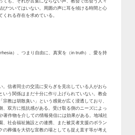
っても、それが言葉にならない声、教会で出会う人々
結びついてはいない。周囲の声に耳を傾ける時間と心
てくれる存在を求めている。
sia）、つまり自由に、真実を（in truth）、愛を持
い。信者同士の交流に安らぎを見出している人がおら
という関係はまだ十分に作り上げられていない。教会
「宗教は胡散臭い」という感覚が広く浸透しており、
側、双方に抵抗感がある。受け取る側のニーズによっ
Sや著作物を介しての情報発信には効果がある。地域社
園、社会福祉施設との連携、また被災者支援のボラン
クの葬儀を大切な宣教の場としても捉え直す等が考え