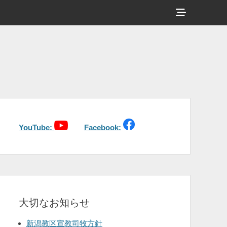
ヘ
ッ
ダ
ー
サ
イ
ド
バ
YouTube:
Facebook:
ー
コ
ン
テ
大切なお知らせ
ン
ツ
新潟教区宣教司牧方針