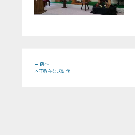
投
前
← 前へ
の
本荘教会公式訪問
稿
投
ナ
稿:
ビ
ゲ
ー
シ
ョ