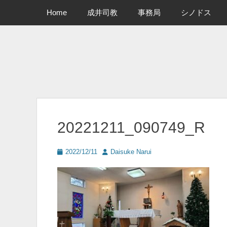
メインメニュー
コ
Home
成井司教
事務局
シノドス
ン
テ
ン
ツ
へ
ス
キ
ッ
プ
20221211_090749_R
投
投
2022/12/11
Daisuke Narui
稿
稿
日
者