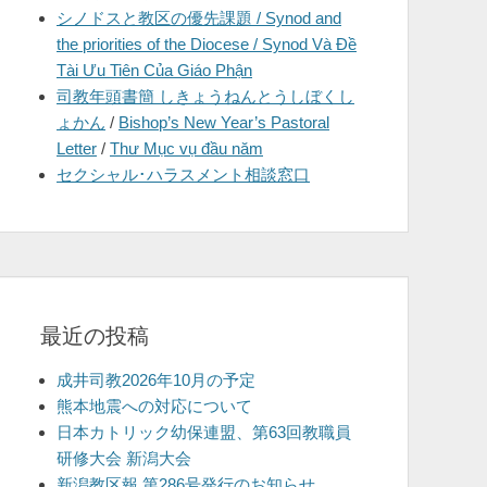
シノドスと教区の優先課題 / Synod and
を
the priorities of the Diocese / Synod Và Đề
表
Tài Ưu Tiên Của Giáo Phận
示
司教年頭書簡 しきょうねんとうしぼくし
ょかん
/
Bishop’s New Year’s Pastoral
Letter
/
Thư Mục vụ đầu năm
セクシャル･ハラスメント相談窓口
最近の投稿
成井司教2026年10月の予定
熊本地震への対応について
日本カトリック幼保連盟、第63回教職員
研修大会 新潟大会
新潟教区報 第286号発行のお知らせ