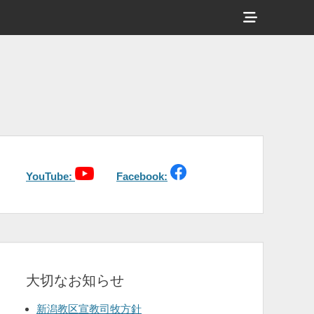
ヘ
ッ
ダ
ー
サ
イ
ド
バ
YouTube:
Facebook:
ー
コ
ン
テ
大切なお知らせ
ン
ツ
新潟教区宣教司牧方針