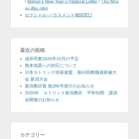
/
Bishop’s New Year’s Pastoral Letter
/
Thư Mục
vụ đầu năm
セクシャル･ハラスメント相談窓口
最近の投稿
成井司教2026年10月の予定
熊本地震への対応について
日本カトリック幼保連盟、第63回教職員研修大
会 新潟大会
新潟教区報 第286号発行のお知らせ
2026年 カトリック新潟教区 平和旬間 講演
会開催のお知らせ
カテゴリー