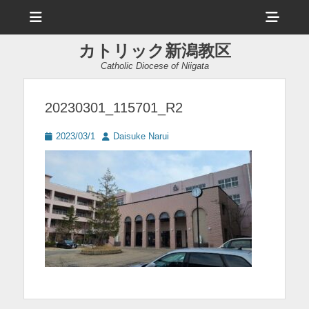
メ
ヘ
ニ
ュ
ッ
ー
カトリック新潟教区
ダ
Catholic Diocese of Niigata
ー
サ
20230301_115701_R2
イ
投
投
2023/03/1
Daisuke Narui
ド
稿
稿
日
者
バ
ー
コ
ン
テ
ン
ツ