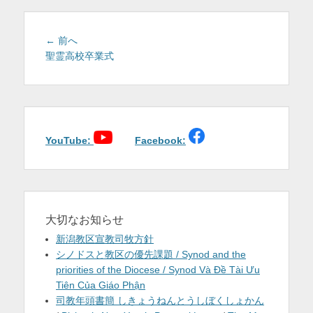
を
表
投
前
← 前へ
稿
の
聖霊高校卒業式
示
投
ナ
稿:
ビ
ゲ
ー
シ
YouTube:
Facebook:
ョ
ン
大切なお知らせ
新潟教区宣教司牧方針
シノドスと教区の優先課題 / Synod and the
priorities of the Diocese / Synod Và Đề Tài Ưu
Tiên Của Giáo Phận
司教年頭書簡 しきょうねんとうしぼくしょかん