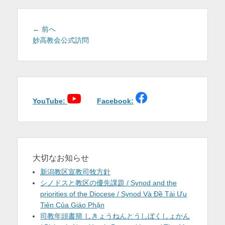
を
表
投
前
← 前へ
稿
の
妙高教会公式訪問
示
投
ナ
稿:
ビ
ゲ
ー
シ
YouTube:
Facebook:
ョ
ン
大切なお知らせ
新潟教区宣教司牧方針
シノドスと教区の優先課題 / Synod and the
priorities of the Diocese / Synod Và Đề Tài Ưu
Tiên Của Giáo Phận
司教年頭書簡 しきょうねんとうしぼくしょかん