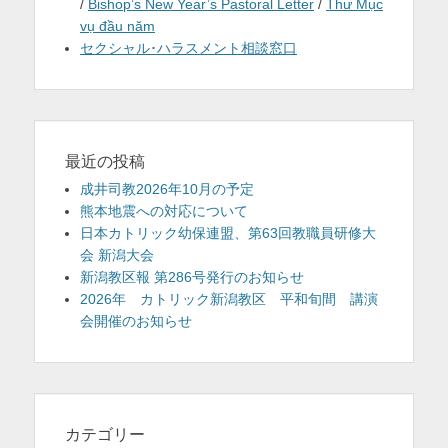
/
Bishop’s New Year’s Pastoral Letter
/
Thư Mục
vụ đầu năm
セクシャル･ハラスメント相談窓口
最近の投稿
成井司教2026年10月の予定
熊本地震への対応について
日本カトリック幼保連盟、第63回教職員研修大
会 新潟大会
新潟教区報 第286号発行のお知らせ
2026年 カトリック新潟教区 平和旬間 講演
会開催のお知らせ
カテゴリー