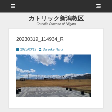
メ
ヘ
ニ
ュ
ッ
ー
カトリック新潟教区
ダ
Catholic Diocese of Niigata
ー
サ
20230319_114934_R
イ
投
投
2023/03/19
Daisuke Narui
ド
稿
稿
日
者
バ
ー
コ
ン
テ
ン
ツ