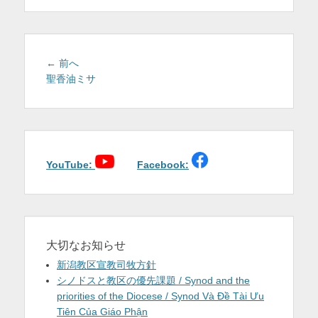
を
表
示
投
前
← 前へ
稿
の
聖香油ミサ
投
ナ
稿:
ビ
ゲ
ー
シ
YouTube:
Facebook:
ョ
ン
大切なお知らせ
新潟教区宣教司牧方針
シノドスと教区の優先課題 / Synod and the
priorities of the Diocese / Synod Và Đề Tài Ưu
Tiên Của Giáo Phận