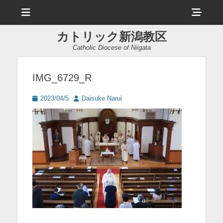
メ
ヘ
ニ
ュ
ッ
ー
カトリック新潟教区
ダ
Catholic Diocese of Niigata
ー
サ
IMG_6729_R
イ
投
投
2023/04/5
Daisuke Narui
ド
稿
稿
日
者
バ
ー
コ
ン
テ
ン
ツ