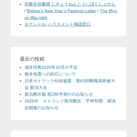
司教年頭書簡 しきょうねんとうしぼくしょかん
/
Bishop’s New Year’s Pastoral Letter
/
Thư Mục
vụ đầu năm
セクシャル･ハラスメント相談窓口
最近の投稿
成井司教2026年10月の予定
熊本地震への対応について
日本カトリック幼保連盟、第63回教職員研修大
会 新潟大会
新潟教区報 第286号発行のお知らせ
2026年 カトリック新潟教区 平和旬間 講演
会開催のお知らせ