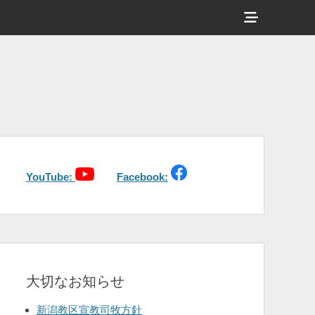
ヘ
ッ
ダ
ー
サ
イ
ド
バ
YouTube:
Facebook:
ー
コ
ン
テ
大切なお知らせ
ン
ツ
新潟教区宣教司牧方針