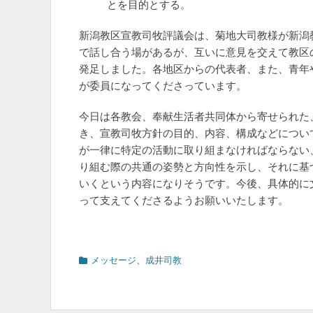
とを目的とする。
新潟教区宣教司牧評議会は、菊地大司教様が新潟
で話し合う場があるが、互いに意見を交えて教区の
発足しました。各地区からの代表者、また、青年
が委員になってくださっています。
今日は各教会、奉献生活者共同体から寄せられた
き、宣教司牧方針の目的、内容、構成などについ
が一律に特定の活動に取り組まなければならない
り組む際の共通の姿勢と方向性を示し、それに基
いくという内容になりそうです。今後、具体的に
って支えてくださるようお願いいたします。
カ
メッセージ
、
成井司教
テ
ゴ
リ