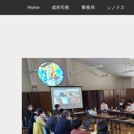
メインメニュー
コ
Home
成井司教
事務局
シノドス
ン
テ
ン
ツ
へ
ス
キ
ッ
プ