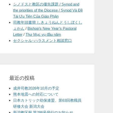
シノドスと教区の優先課題 / Synod and
を
the priorities of the Diocese / Synod Và Đề
表
Tài Ưu Tiên Của Giáo Phận
示
司教年頭書簡 しきょうねんとうしぼくし
ょかん
/
Bishop’s New Year’s Pastoral
Letter
/
Thư Mục vụ đầu năm
セクシャル･ハラスメント相談窓口
最近の投稿
成井司教2026年10月の予定
熊本地震への対応について
日本カトリック幼保連盟、第63回教職員
研修大会 新潟大会
新潟教区報 第286号発行のお知らせ