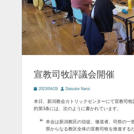
宣教司牧評議会開催
投
投
2023/04/29
Daisuke Narui
稿
稿
日
者
本日、新潟教会カトリックセンターにて宣教司牧
約第3条には、次のように書かれています。
本会は新潟教区の信徒、修道者、司祭の一
県からなる教区全体の宣教司牧を推進する