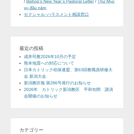
/
Bishop’s New Year’s Pastoral Letter
/
Thư Mục
vụ đầu năm
セクシャル･ハラスメント相談窓口
最近の投稿
成井司教2026年10月の予定
熊本地震への対応について
日本カトリック幼保連盟、第63回教職員研修大
会 新潟大会
新潟教区報 第286号発行のお知らせ
2026年 カトリック新潟教区 平和旬間 講演
会開催のお知らせ
カテゴリー