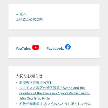
を
表
投
前
← 前へ
稿
の
土崎教会公式訪問
示
投
ナ
稿:
ビ
ゲ
ー
シ
YouTube:
Facebook:
ョ
ン
大切なお知らせ
新潟教区宣教司牧方針
シノドスと教区の優先課題 / Synod and the
priorities of the Diocese / Synod Và Đề Tài Ưu
Tiên Của Giáo Phận
司教年頭書簡 しきょうねんとうしぼくしょかん