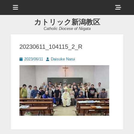
メ
ヘ
ニ
ュ
ッ
ー
カトリック新潟教区
ダ
Catholic Diocese of Niigata
ー
サ
20230611_104115_2_R
イ
投
投
2023/06/11
Daisuke Narui
ド
稿
稿
日
者
バ
ー
コ
ン
テ
ン
ツ