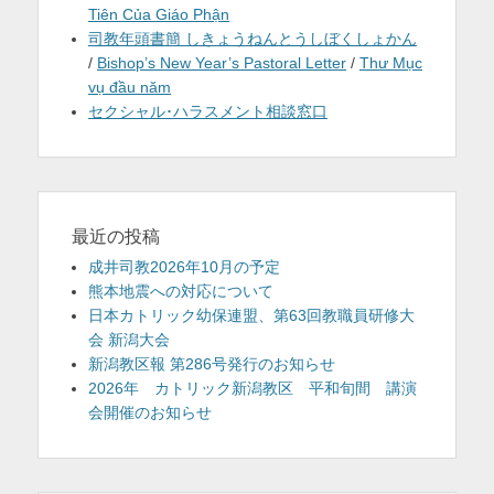
Tiên Của Giáo Phận
司教年頭書簡 しきょうねんとうしぼくしょかん
/
Bishop’s New Year’s Pastoral Letter
/
Thư Mục
vụ đầu năm
セクシャル･ハラスメント相談窓口
最近の投稿
成井司教2026年10月の予定
熊本地震への対応について
日本カトリック幼保連盟、第63回教職員研修大
会 新潟大会
新潟教区報 第286号発行のお知らせ
2026年 カトリック新潟教区 平和旬間 講演
会開催のお知らせ