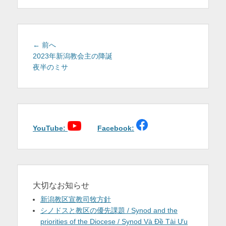
を
表
示
投
前
← 前へ
稿
の
2023年新潟教会主の降誕
投
夜半のミサ
ナ
稿:
ビ
ゲ
ー
シ
ョ
YouTube:
Facebook:
ン
大切なお知らせ
新潟教区宣教司牧方針
シノドスと教区の優先課題 / Synod and the
priorities of the Diocese / Synod Và Đề Tài Ưu