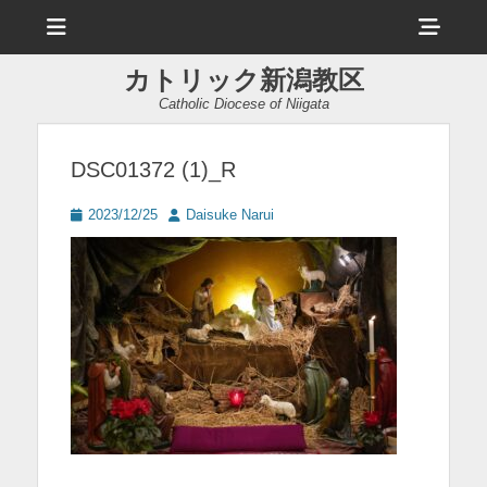
メ
ヘ
ニ
ュ
ッ
ー
カトリック新潟教区
ダ
Catholic Diocese of Niigata
ー
サ
DSC01372 (1)_R
イ
投
投
2023/12/25
Daisuke Narui
ド
稿
稿
日
者
バ
ー
コ
ン
テ
ン
ツ