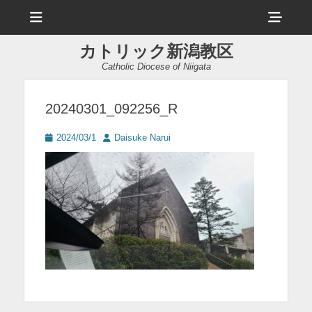
メ
ヘ
ニ
ュ
ッ
ー
カトリック新潟教区
ダ
Catholic Diocese of Niigata
ー
サ
20240301_092256_R
イ
投
投
2024/03/1
Daisuke Narui
ド
稿
稿
日
者
バ
ー
コ
ン
テ
ン
ツ