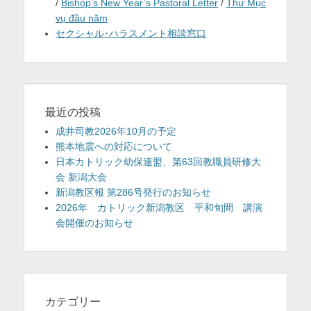
/
Bishop’s New Year’s Pastoral Letter
/
Thư Mục
vụ đầu năm
セクシャル･ハラスメント相談窓口
最近の投稿
成井司教2026年10月の予定
熊本地震への対応について
日本カトリック幼保連盟、第63回教職員研修大
会 新潟大会
新潟教区報 第286号発行のお知らせ
2026年 カトリック新潟教区 平和旬間 講演
会開催のお知らせ
カテゴリー