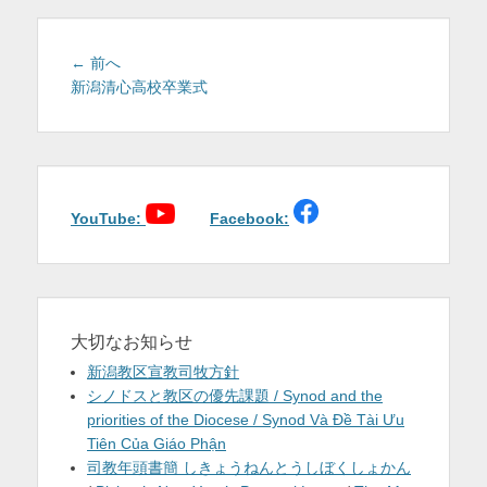
を
表
投
前
← 前へ
稿
の
新潟清心高校卒業式
示
投
ナ
稿:
ビ
ゲ
ー
シ
YouTube:
Facebook:
ョ
ン
大切なお知らせ
新潟教区宣教司牧方針
シノドスと教区の優先課題 / Synod and the
priorities of the Diocese / Synod Và Đề Tài Ưu
Tiên Của Giáo Phận
司教年頭書簡 しきょうねんとうしぼくしょかん