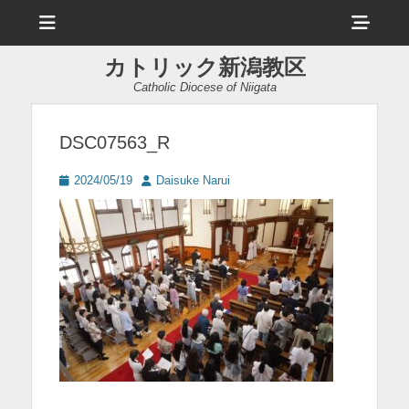
メ
ヘ
ニ
ュ
ッ
ー
カトリック新潟教区
ダ
Catholic Diocese of Niigata
ー
サ
DSC07563_R
イ
投
投
2024/05/19
Daisuke Narui
ド
稿
稿
日
者
バ
ー
コ
ン
テ
ン
ツ