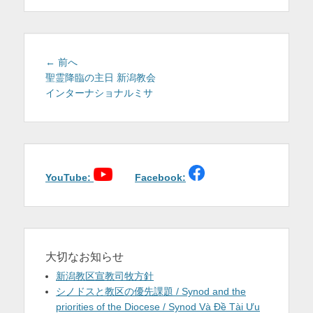
を
表
示
投
前
← 前へ
稿
の
聖霊降臨の主日 新潟教会
投
インターナショナルミサ
ナ
稿:
ビ
ゲ
ー
シ
ョ
YouTube:
Facebook:
ン
大切なお知らせ
新潟教区宣教司牧方針
シノドスと教区の優先課題 / Synod and the
priorities of the Diocese / Synod Và Đề Tài Ưu