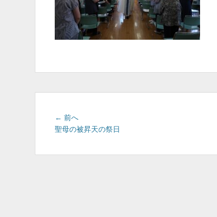
投
前
← 前へ
の
聖母の被昇天の祭日
稿
投
ナ
稿:
ビ
ゲ
ー
シ