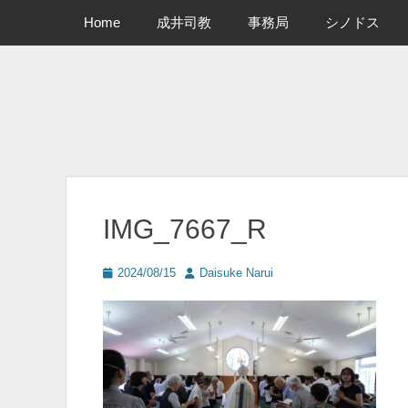
メインメニュー
コ
Home
成井司教
事務局
シノドス
ン
テ
ン
ツ
へ
ス
キ
ッ
プ
IMG_7667_R
投
投
2024/08/15
Daisuke Narui
稿
稿
日
者