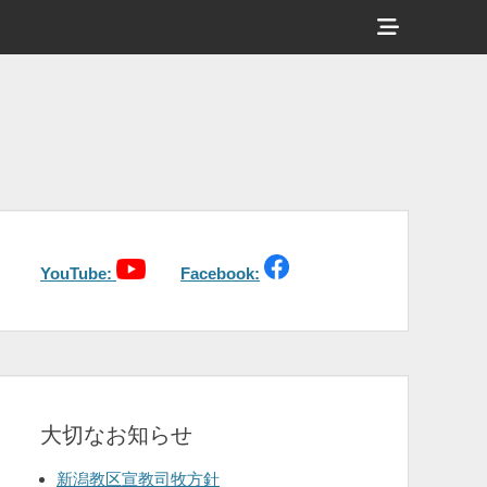
ヘ
ッ
ダ
ー
サ
イ
ド
バ
YouTube:
Facebook:
ー
コ
ン
テ
大切なお知らせ
ン
ツ
新潟教区宣教司牧方針