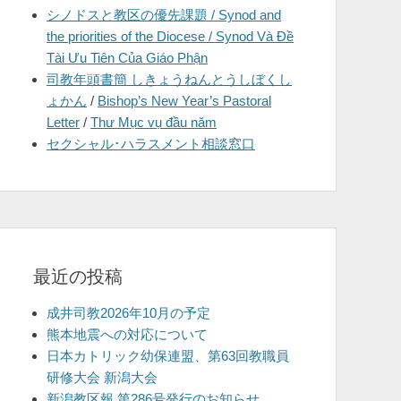
シノドスと教区の優先課題 / Synod and
を
the priorities of the Diocese / Synod Và Đề
表
Tài Ưu Tiên Của Giáo Phận
示
司教年頭書簡 しきょうねんとうしぼくし
ょかん
/
Bishop’s New Year’s Pastoral
Letter
/
Thư Mục vụ đầu năm
セクシャル･ハラスメント相談窓口
最近の投稿
成井司教2026年10月の予定
熊本地震への対応について
日本カトリック幼保連盟、第63回教職員
研修大会 新潟大会
新潟教区報 第286号発行のお知らせ