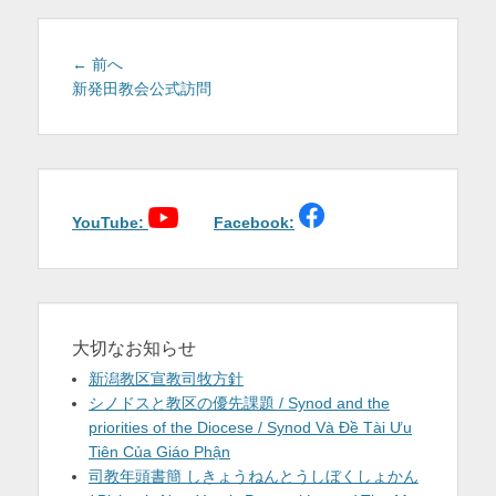
を
表
投
前
← 前へ
稿
の
新発田教会公式訪問
示
投
ナ
稿:
ビ
ゲ
ー
シ
YouTube:
Facebook:
ョ
ン
大切なお知らせ
新潟教区宣教司牧方針
シノドスと教区の優先課題 / Synod and the
priorities of the Diocese / Synod Và Đề Tài Ưu
Tiên Của Giáo Phận
司教年頭書簡 しきょうねんとうしぼくしょかん