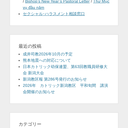
/
Bishop’s New Year’s Pastoral Letter
/
Thư Mục
vụ đầu năm
セクシャル･ハラスメント相談窓口
最近の投稿
成井司教2026年10月の予定
熊本地震への対応について
日本カトリック幼保連盟、第63回教職員研修大
会 新潟大会
新潟教区報 第286号発行のお知らせ
2026年 カトリック新潟教区 平和旬間 講演
会開催のお知らせ
カテゴリー