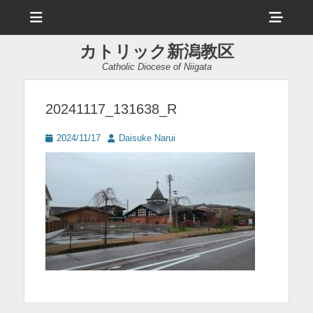
メ
ヘ
ニ
ュ
ッ
ー
カトリック新潟教区
ダ
Catholic Diocese of Niigata
ー
サ
20241117_131638_R
イ
投
投
2024/11/17
Daisuke Narui
ド
稿
稿
日
者
バ
ー
コ
ン
テ
ン
ツ