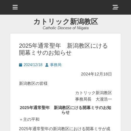
メ
ヘ
ニ
ュ
ッ
ー
カトリック新潟教区
ダ
Catholic Diocese of Niigata
ー
サ
2025年通常聖年 新潟教区にける
開幕ミサのお知らせ
イ
ド
投
投
2024/12/18
事務局
稿
稿
バ
2024年12月18日
日
者
ー
新潟教区の皆様
コ
カトリック新潟教区
事務局長 大瀧浩一
ン
2025
年通常聖年 新潟教区にける開幕ミサのお知
テ
らせ
ン
＋主の平和
ツ
2025年通常聖年の新潟教区における開幕ミサが成