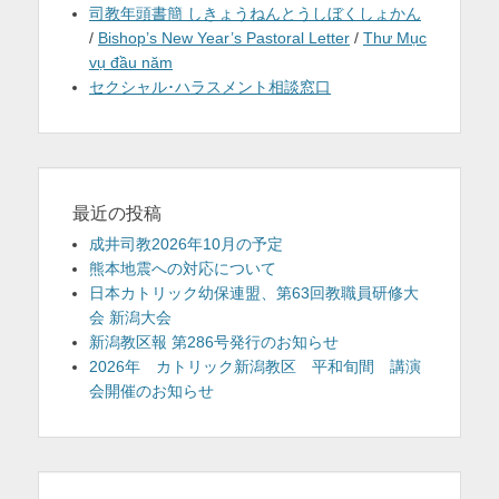
司教年頭書簡 しきょうねんとうしぼくしょかん
/
Bishop’s New Year’s Pastoral Letter
/
Thư Mục
vụ đầu năm
セクシャル･ハラスメント相談窓口
最近の投稿
成井司教2026年10月の予定
熊本地震への対応について
日本カトリック幼保連盟、第63回教職員研修大
会 新潟大会
新潟教区報 第286号発行のお知らせ
2026年 カトリック新潟教区 平和旬間 講演
会開催のお知らせ