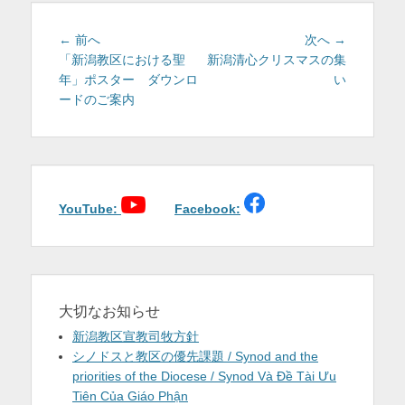
投
前
次
← 前へ
次へ →
稿
の
の
「新潟教区における聖
新潟清心クリスマスの集
投
投
年」ポスター ダウンロ
い
ナ
稿:
稿:
ードのご案内
ビ
ゲ
ー
シ
ョ
YouTube:
Facebook:
ン
大切なお知らせ
新潟教区宣教司牧方針
シノドスと教区の優先課題 / Synod and the
priorities of the Diocese / Synod Và Đề Tài Ưu
Tiên Của Giáo Phận