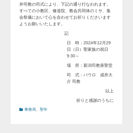
井司教の司式により、下記の通り行なわれます。
を
すべての小教区、修道院、教会共同体のミサ、集
表
会祭儀において心を合わせてお祈りくださいます
ようお願いいたします。
示
記
日 時：2024年12月29
日（日）聖家族の祝日
9:30～
場 所：新潟司教座聖堂
司 式：パウロ 成井大
介 司教
以上
祈りと感謝のうちに
カ
事務局
、
聖年
テ
ゴ
リ
ー