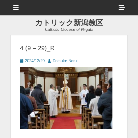
メ
ヘ
ニ
ュ
ッ
ー
カトリック新潟教区
ダ
Catholic Diocese of Niigata
ー
サ
4 (9 – 29)_R
イ
投
投
2024/12/29
Daisuke Narui
ド
稿
稿
日
者
バ
ー
コ
ン
テ
ン
ツ