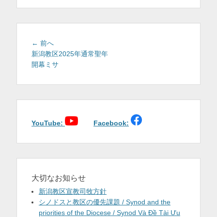
を
表
示
投
前
← 前へ
稿
の
新潟教区2025年通常聖年
投
開幕ミサ
ナ
稿:
ビ
ゲ
ー
シ
ョ
YouTube:
Facebook:
ン
大切なお知らせ
新潟教区宣教司牧方針
シノドスと教区の優先課題 / Synod and the
priorities of the Diocese / Synod Và Đề Tài Ưu