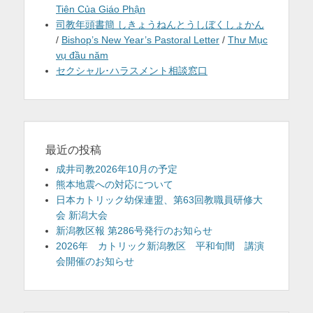
Tiên Của Giáo Phận
司教年頭書簡 しきょうねんとうしぼくしょかん
/
Bishop’s New Year’s Pastoral Letter
/
Thư Mục
vụ đầu năm
セクシャル･ハラスメント相談窓口
最近の投稿
成井司教2026年10月の予定
熊本地震への対応について
日本カトリック幼保連盟、第63回教職員研修大
会 新潟大会
新潟教区報 第286号発行のお知らせ
2026年 カトリック新潟教区 平和旬間 講演
会開催のお知らせ