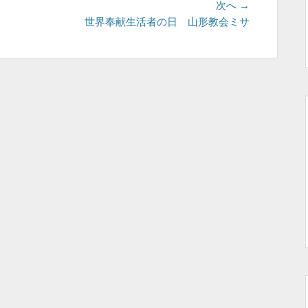
次
次へ →
の
世界奉献生活者の日 山形教会ミサ
投
稿: