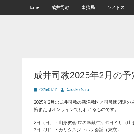
メインメニュー
コ
Home
成井司教
事務局
シノドス
ン
テ
ン
ツ
へ
ス
キ
ッ
プ
成井司教2025年2月の予
投
投
2025/01/31
Daisuke Narui
稿
稿
日
者
2025年2月の成井司教の新潟教区と司教団関連
館またはオンラインで行われるものです。
2日（日）：山形教会 世界奉献生活の日ミサ（山
3日（月）：カリタスジャパン会議（東京）