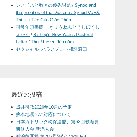
シノドスと教区の優先課題 / Synod and
を
the priorities of the Diocese / Synod Và Đề
表
Tài Ưu Tiên Của Giáo Phận
示
司教年頭書簡 しきょうねんとうしぼくし
ょかん
/
Bishop’s New Year’s Pastoral
Letter
/
Thư Mục vụ đầu năm
セクシャル･ハラスメント相談窓口
最近の投稿
成井司教2026年10月の予定
熊本地震への対応について
日本カトリック幼保連盟、第63回教職員
研修大会 新潟大会
新潟教区報 第286号発行のお知らせ