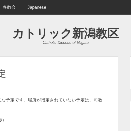
各教会
Japanese
カトリック新潟教区
Catholic Diocese of Niigata
定
の主な予定です。場所が指定されていない予定は、司教
形）