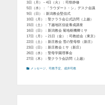
3日（月）－4日（火）：司祭静修
5日（水）：「ラウダート・シ」デスク会議
9日（日）：新潟教会堅信式
10日（月）：聖クララ会公式訪問（上越）
15日（土）：下越地区信徒養成講座
16日（日）：新潟教会 菊地枢機卿ミサ
17日（月）－21日（金）：司教総会（東京）
22日（土）：新庄教会 雪の聖母祭（新庄）
23日（日）：新庄教会ミサ（新庄）
26日（水）：聖母学園理事会
27日（木）：聖クララ会訪問（上越）
カ
メッセージ
、
司教予定
、
成井司教
テ
ゴ
リ
ー