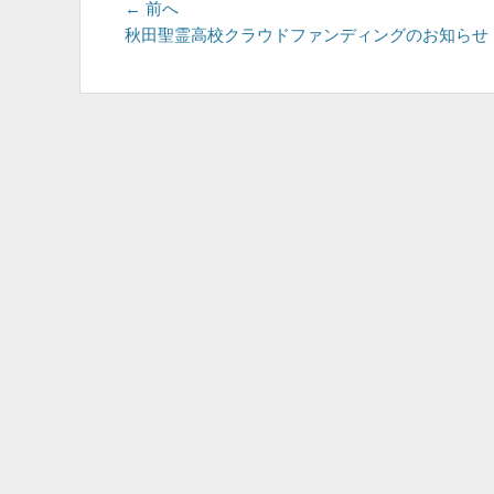
投
前
← 前へ
の
秋田聖霊高校クラウドファンディングのお知らせ
稿
投
ナ
稿:
ビ
ゲ
ー
シ
ョ
ン