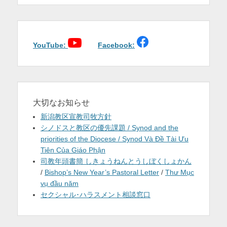
ゲ
ー
シ
ョ
YouTube:
Facebook:
ン
大切なお知らせ
新潟教区宣教司牧方針
シノドスと教区の優先課題 / Synod and the
priorities of the Diocese / Synod Và Đề Tài Ưu
Tiên Của Giáo Phận
司教年頭書簡 しきょうねんとうしぼくしょかん
/
Bishop’s New Year’s Pastoral Letter
/
Thư Mục
vụ đầu năm
セクシャル･ハラスメント相談窓口