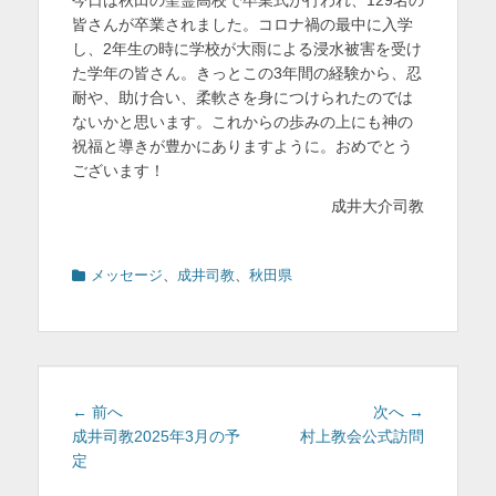
今日は秋田の聖霊高校で卒業式が行われ、129名の
日
者
を
皆さんが卒業されました。コロナ禍の最中に入学
し、2年生の時に学校が大雨による浸水被害を受け
表
た学年の皆さん。きっとこの3年間の経験から、忍
示
耐や、助け合い、柔軟さを身につけられたのでは
ないかと思います。これからの歩みの上にも神の
祝福と導きが豊かにありますように。おめでとう
ございます！
成井大介司教
カ
メッセージ
、
成井司教
、
秋田県
テ
ゴ
リ
ー
投
前
次
← 前へ
次へ →
稿
の
の
成井司教2025年3月の予
村上教会公式訪問
投
投
定
ナ
稿:
稿:
ビ