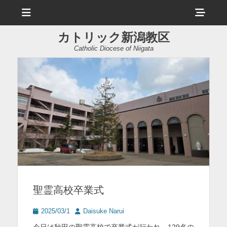
メ
ヘ
ニ
ュ
ッ
ー
カトリック新潟教区
ダ
Catholic Diocese of Niigata
ー
サ
イ
ド
バ
ー
コ
ン
聖霊高校卒業式
テ
ン
投
投
2025/03/1
Daisuke Narui
稿
稿
ツ