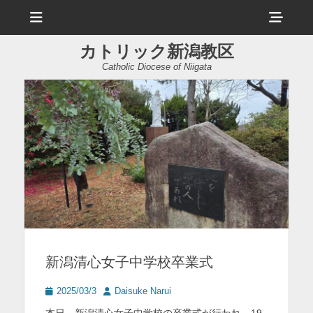
メ
ヘ
ニ
ュ
ッ
ー
カトリック新潟教区
ダ
Catholic Diocese of Niigata
ー
サ
イ
ド
バ
ー
コ
ン
新潟清心女子中学校卒業式
テ
ン
投
投
2025/03/3
Daisuke Narui
稿
稿
ツ