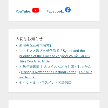
ー
シ
ョ
YouTube:
Facebook:
ン
大切なお知らせ
新潟教区宣教司牧方針
シノドスと教区の優先課題 / Synod and the
priorities of the Diocese / Synod Và Đề Tài Ưu
Tiên Của Giáo Phận
司教年頭書簡 しきょうねんとうしぼくしょかん
/
Bishop’s New Year’s Pastoral Letter
/
Thư Mục
vụ đầu năm
セクシャル･ハラスメント相談窓口