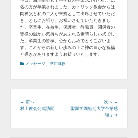
本日、新潟清心女子中学校の卒業式が行われ、19
日
者
を
名の方が卒業されました。カトリック教会からは
岡神父と私の二人が来賓として出席させていただ
表
き、ともにお祈り、お祝いさせていただきまし
示
た。卒業生、在校生、保護者、教職員、関係者の
皆様の温かい気持ちがあふれる素晴らしい式でし
た。卒業生の皆様、心からおめでとうございま
す。これからの新しい歩みの上に神の豊かな祝福
と導きがありますようお祈りいたします。
カ
メッセージ
、
成井司教
テ
ゴ
リ
ー
投
前
次
← 前へ
次へ →
稿
の
の
村上教会公式訪問
聖園学園短期大学卒業感
投
投
謝ミサ
ナ
稿:
稿:
ビ
ゲ