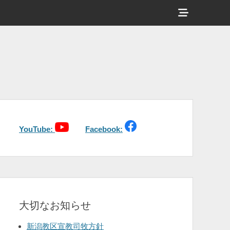
ヘ
ッ
ダ
ー
サ
イ
ド
バ
YouTube:
Facebook:
ー
コ
ン
テ
大切なお知らせ
ン
ツ
新潟教区宣教司牧方針