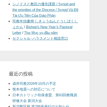
シノドスと教区の優先課題 / Synod and
を
the priorities of the Diocese / Synod Và Đề
表
Tài Ưu Tiên Của Giáo Phận
示
司教年頭書簡 しきょうねんとうしぼくし
ょかん
/
Bishop’s New Year’s Pastoral
Letter
/
Thư Mục vụ đầu năm
セクシャル･ハラスメント相談窓口
最近の投稿
成井司教2026年10月の予定
熊本地震への対応について
日本カトリック幼保連盟、第63回教職員
研修大会 新潟大会
新潟教区報 第286号発行のお知らせ