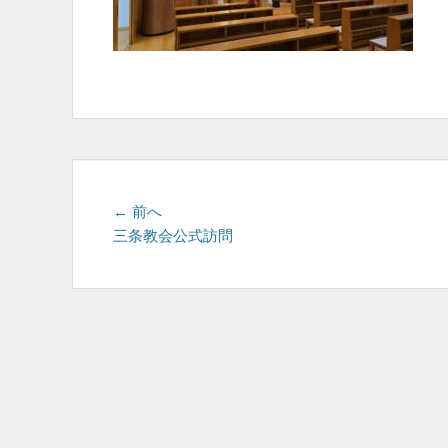
投
前
← 前へ
の
三条教会公式訪問
稿
投
ナ
稿:
ビ
ゲ
ー
シ
ョ