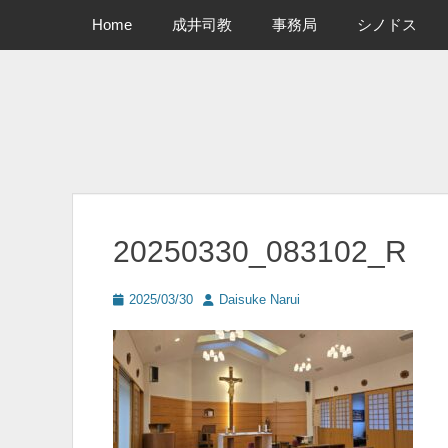
メインメニュー
コ
Home
成井司教
事務局
シノドス
ン
テ
ン
ツ
へ
ス
キ
ッ
プ
20250330_083102_R
投
投
2025/03/30
Daisuke Narui
稿
稿
日
者