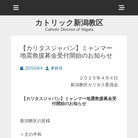
メ
ヘ
ニ
ュ
ッ
ー
カトリック新潟教区
ダ
Catholic Diocese of Niigata
ー
サ
【カリタスジャパン】ミャンマー
地震救援募金受付開始のお知らせ
イ
ド
投
投
2025/04/4
事務局
稿
稿
バ
２０２５年４月４日
日
者
新潟教区カリタス委員会
ー
コ
【カリタスジャパン】ミャンマー地震救援募金受
付開始のお知らせ
ン
テ
新潟教区の皆様
ン
＋主の平和
ツ