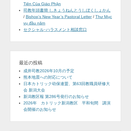
Tiên Của Giáo Phận
司教年頭書簡 しきょうねんとうしぼくしょかん
/
Bishop’s New Year’s Pastoral Letter
/
Thư Mục
vụ đầu năm
セクシャル･ハラスメント相談窓口
最近の投稿
成井司教2026年10月の予定
熊本地震への対応について
日本カトリック幼保連盟、第63回教職員研修大
会 新潟大会
新潟教区報 第286号発行のお知らせ
2026年 カトリック新潟教区 平和旬間 講演
会開催のお知らせ