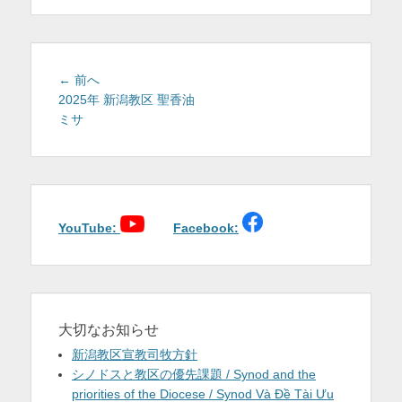
を
表
示
投
前
← 前へ
稿
の
2025年 新潟教区 聖香油
投
ミサ
ナ
稿:
ビ
ゲ
ー
シ
ョ
YouTube:
Facebook:
ン
大切なお知らせ
新潟教区宣教司牧方針
シノドスと教区の優先課題 / Synod and the
priorities of the Diocese / Synod Và Đề Tài Ưu