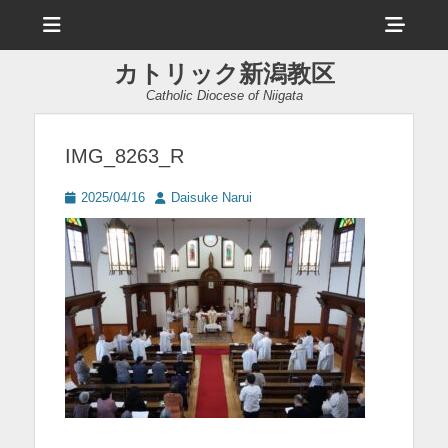
メ
ヘ
ニ
ュ
ッ
ー
カトリック新潟教区
ダ
Catholic Diocese of Niigata
ー
サ
IMG_8263_R
イ
投
投
2025/04/16
Daisuke Narui
ド
稿
稿
日
者
バ
ー
コ
ン
テ
ン
ツ