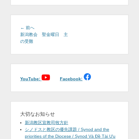
を
表
示
投
前
← 前へ
稿
の
新潟教会 聖金曜日 主
投
の受難
ナ
稿:
ビ
ゲ
ー
シ
ョ
YouTube:
Facebook:
ン
大切なお知らせ
新潟教区宣教司牧方針
シノドスと教区の優先課題 / Synod and the
priorities of the Diocese / Synod Và Đề Tài Ưu