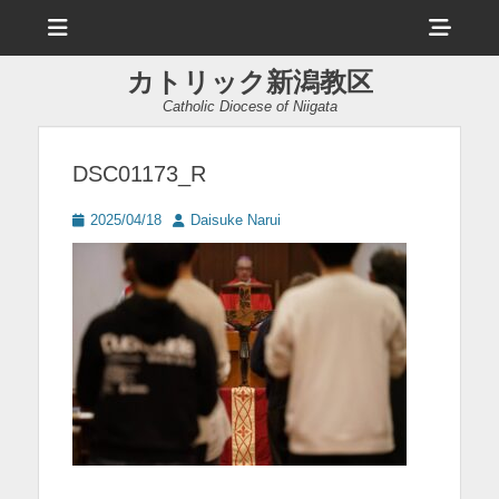
メ
ヘ
ニ
ュ
ッ
ー
カトリック新潟教区
ダ
Catholic Diocese of Niigata
ー
サ
DSC01173_R
イ
投
投
2025/04/18
Daisuke Narui
ド
稿
稿
日
者
バ
ー
コ
ン
テ
ン
ツ