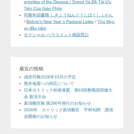
priorities of the Diocese / Synod Và Đề Tài Ưu
Tiên Của Giáo Phận
司教年頭書簡 しきょうねんとうしぼくしょかん
/
Bishop’s New Year’s Pastoral Letter
/
Thư Mục
vụ đầu năm
セクシャル･ハラスメント相談窓口
最近の投稿
成井司教2026年10月の予定
熊本地震への対応について
日本カトリック幼保連盟、第63回教職員研修大
会 新潟大会
新潟教区報 第286号発行のお知らせ
2026年 カトリック新潟教区 平和旬間 講演
会開催のお知らせ