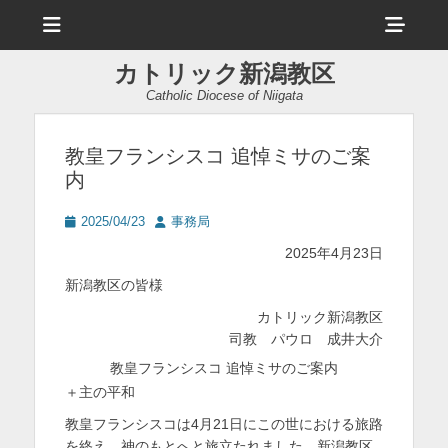
メ
ヘ
ニ
ュ
ッ
ー
カトリック新潟教区
ダ
Catholic Diocese of Niigata
ー
サ
教皇フランシスコ 追悼ミサのご案
内
イ
ド
投
投
2025/04/23
事務局
稿
稿
バ
2025年4月23日
日
者
ー
新潟教区の皆様
コ
カトリック新潟教区
司教 パウロ 成井大介
ン
教皇フランシスコ 追悼ミサのご案内
テ
＋主の平和
ン
教皇フランシスコは4月21日にこの世における旅路
ツ
を終え、神のもとへと旅立たれました。新潟教区