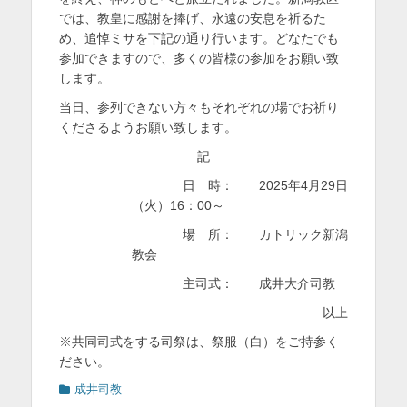
では、教皇に感謝を捧げ、永遠の安息を祈るた
を
め、追悼ミサを下記の通り行います。どなたでも
表
参加できますので、多くの皆様の参加をお願い致
示
します。
当日、参列できない方々もそれぞれの場でお祈り
くださるようお願い致します。
記
日 時： 2025年4月29日
（火）16：00～
場 所： カトリック新潟
教会
主司式： 成井大介司教
以上
※共同司式をする司祭は、祭服（白）をご持参く
ださい。
カ
成井司教
テ