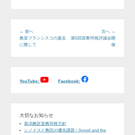
ゴ
リ
ー
投
前
次
← 前へ
次へ →
稿
の
の
教皇フランシスコの逝去
第5回宣教司牧評議会開
投
投
に際して
催
ナ
稿:
稿:
ビ
ゲ
ー
シ
ョ
YouTube:
Facebook:
ン
大切なお知らせ
新潟教区宣教司牧方針
シノドスと教区の優先課題 / Synod and the