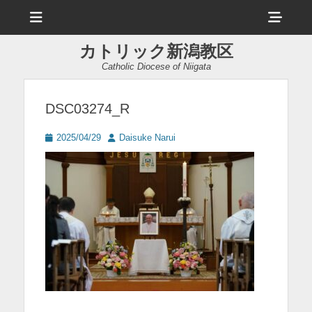
メ
ヘ
ニ
ュ
ッ
ー
カトリック新潟教区
ダ
Catholic Diocese of Niigata
ー
サ
DSC03274_R
イ
投
投
2025/04/29
Daisuke Narui
ド
稿
稿
日
者
バ
ー
コ
ン
テ
ン
ツ