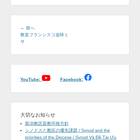
を
表
示
投
前
← 前へ
稿
の
教皇フランシスコ追悼ミ
投
サ
ナ
稿:
ビ
ゲ
ー
シ
ョ
YouTube:
Facebook:
ン
大切なお知らせ
新潟教区宣教司牧方針
シノドスと教区の優先課題 / Synod and the
priorities of the Diocese / Synod Và Đề Tài Ưu