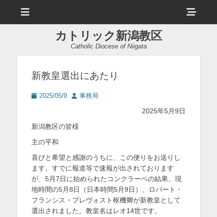
メ
ヘ
ニ
ュ
ッ
ー
カトリック新潟教区
ダ
Catholic Diocese of Niigata
ー
サ
新教皇選出にあたり
イ
投
投
2025/05/9
事務局
ド
稿
稿
2025年5月9日
日
者
バ
新潟教区の皆様
ー
主の平和
コ
喜びと希望と感謝のうちに、この便りをお送りし
ン
ます。すでに報道等で速報が出されております
が、5月7日に始められたコンクラーベの結果、現
テ
地時間の5月8日（日本時間5月9日）、ロバート・
ン
フランシス・プレヴォスト枢機卿が新教皇として
選出されました。教皇名はレオ14世です。
ツ