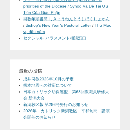
priorities of the Diocese / Synod Và Đề Tài Ưu
Tiên Của Giáo Phận
司教年頭書簡 しきょうねんとうしぼくしょかん
/
Bishop’s New Year’s Pastoral Letter
/
Thư Mục
vụ đầu năm
セクシャル･ハラスメント相談窓口
最近の投稿
成井司教2026年10月の予定
熊本地震への対応について
日本カトリック幼保連盟、第63回教職員研修大
会 新潟大会
新潟教区報 第286号発行のお知らせ
2026年 カトリック新潟教区 平和旬間 講演
会開催のお知らせ