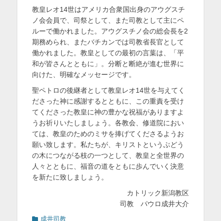
教皇レオ14世はアメリカ合衆国出身のアウグスチ
を
ノ会会員で、司祭として、また司教として主にペ
表
ルーで働かれました。アウグスチノ会の総会長を2
期務められ、またバチカンでは司教省長官として
示
働かれました。教皇としての最初の言葉は、「平
和が皆さんとともに」。分断と断絶が進む世界に
向けた、明確なメッセージです。
聖ペトロの後継者として教皇レオ14世を与えてく
ださった神に感謝するとともに、この重責を受け
てくださった教皇に神の豊かな祝福がありますよ
うお祈りいたしましょう。各教会、修道院におい
ては、教皇のためのミサを捧げてくださるようお
願い致します。私たちが、キリストというぶどう
の木につながる枝の一つとして、教皇と全世界の
人々とともに、福音の道をともに歩んでいく決意
を新たに致しましょう。
カトリック新潟教区
司教 パウロ成井大介
カ
成井司教