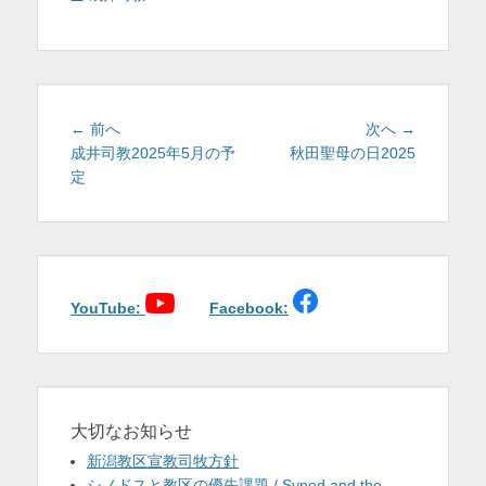
テ
ゴ
リ
ー
投
前
次
← 前へ
次へ →
稿
の
の
成井司教2025年5月の予
秋田聖母の日2025
投
投
定
ナ
稿:
稿:
ビ
ゲ
ー
シ
ョ
YouTube:
Facebook:
ン
大切なお知らせ
新潟教区宣教司牧方針
シノドスと教区の優先課題 / Synod and the