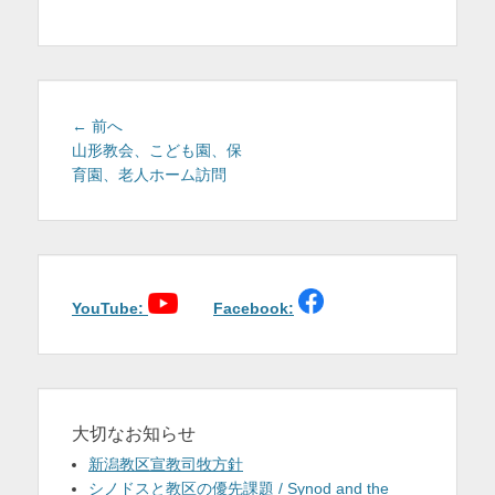
を
表
示
投
前
← 前へ
稿
の
山形教会、こども園、保
投
育園、老人ホーム訪問
ナ
稿:
ビ
ゲ
ー
シ
ョ
YouTube:
Facebook:
ン
大切なお知らせ
新潟教区宣教司牧方針
シノドスと教区の優先課題 / Synod and the