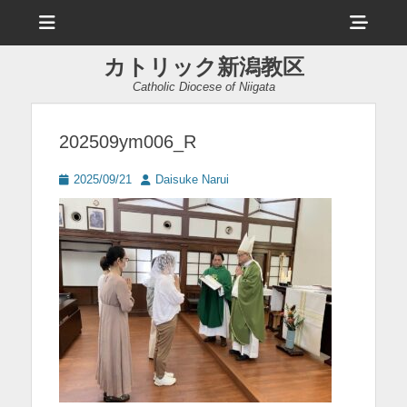
メ
ヘ
ニ
ュ
ッ
ー
カトリック新潟教区
ダ
Catholic Diocese of Niigata
ー
サ
202509ym006_R
イ
投
投
2025/09/21
Daisuke Narui
ド
稿
稿
日
者
バ
ー
コ
ン
テ
ン
ツ