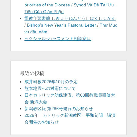
priorities of the Diocese / Synod Và Đề Tài Ưu
Tiên Của Giáo Phận
司教年頭書簡 しきょうねんとうしぼくしょかん
/
Bishop’s New Year’s Pastoral Letter
/
Thư Mục
vụ đầu năm
セクシャル･ハラスメント相談窓口
最近の投稿
成井司教2026年10月の予定
熊本地震への対応について
日本カトリック幼保連盟、第63回教職員研修大
会 新潟大会
新潟教区報 第286号発行のお知らせ
2026年 カトリック新潟教区 平和旬間 講演
会開催のお知らせ