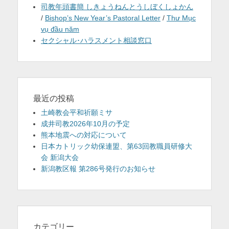
司教年頭書簡 しきょうねんとうしぼくしょかん
/
Bishop’s New Year’s Pastoral Letter
/
Thư Mục
vụ đầu năm
セクシャル･ハラスメント相談窓口
最近の投稿
土崎教会平和祈願ミサ
成井司教2026年10月の予定
熊本地震への対応について
日本カトリック幼保連盟、第63回教職員研修大
会 新潟大会
新潟教区報 第286号発行のお知らせ
カテゴリー