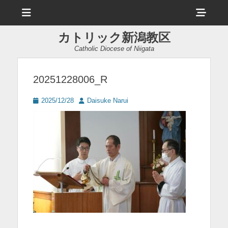
メ
ヘ
ニ
ュ
ッ
ー
カトリック新潟教区
ダ
Catholic Diocese of Niigata
ー
サ
20251228006_R
イ
投
投
2025/12/28
Daisuke Narui
ド
稿
稿
日
者
バ
ー
コ
ン
テ
ン
ツ