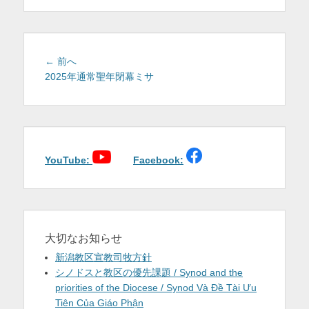
を
表
示
投
前
← 前へ
稿
の
2025年通常聖年閉幕ミサ
投
ナ
稿:
ビ
ゲ
ー
シ
YouTube:
Facebook:
ョ
ン
大切なお知らせ
新潟教区宣教司牧方針
シノドスと教区の優先課題 / Synod and the
priorities of the Diocese / Synod Và Đề Tài Ưu
Tiên Của Giáo Phận