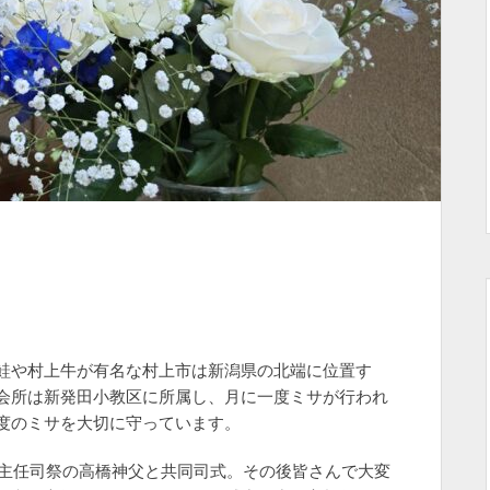
鮭や村上牛が有名な村上市は新潟県の北端に位置す
会所は新発田小教区に所属し、月に一度ミサが行われ
度のミサを大切に守っています。
を主任司祭の高橋神父と共同司式。その後皆さんで大変