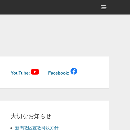
ヘ
ッ
ダ
ー
サ
イ
ド
バ
YouTube:
Facebook:
ー
コ
ン
テ
大切なお知らせ
ン
ツ
新潟教区宣教司牧方針