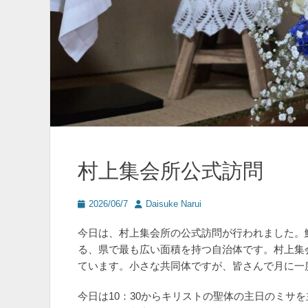
村上集会所公式訪問
投
投
2026/06/7
Daisuke Narui
稿
稿
日
者
今日は、村上集会所の公式訪問が行われました。
る、県で最も広い面積を持つ自治体です。村上集
ています。小さな共同体ですが、皆さんで月に一
今日は10：30からキリストの聖体の主日のミサ