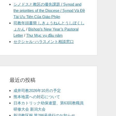
シノドスと教区の優先課題 / Synod and
を
the priorities of the Diocese / Synod Và Đề
表
Tài Ưu Tiên Của Giáo Phận
示
司教年頭書簡 しきょうねんとうしぼくし
ょかん
/
Bishop’s New Year’s Pastoral
Letter
/
Thư Mục vụ đầu năm
セクシャル･ハラスメント相談窓口
最近の投稿
成井司教2026年10月の予定
熊本地震への対応について
日本カトリック幼保連盟、第63回教職員
研修大会 新潟大会
新潟教区報 第286号発行のお知らせ