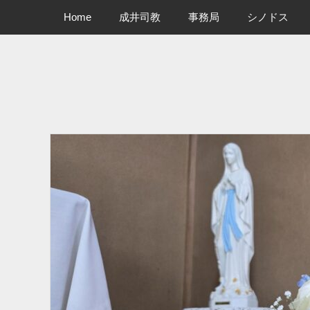
メインメニュー
コ
Home
成井司教
事務局
シノドス
ン
テ
ン
ツ
へ
ス
キ
ッ
プ