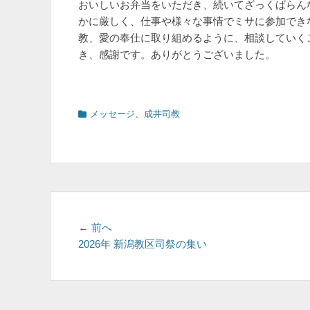
おいしいお弁当をいただき、続いてざっくばらん
かに厳しく、仕事や様々な事情でミサに参加でき
教、愛の奉仕に取り組めるように、相談していく
き、感謝です。ありがとうございました。
カ
メッセージ
、
成井司教
テ
ゴ
リ
ー
投
前
← 前へ
の
2026年 新潟教区司祭の集い
稿
投
ナ
稿:
ビ