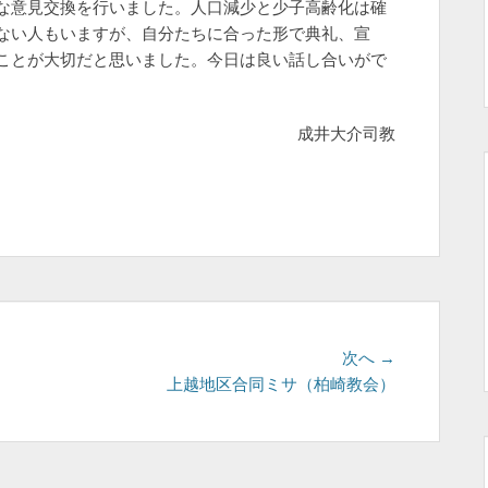
な意見交換を行いました。人口減少と少子高齢化は確
ない人もいますが、自分たちに合った形で典礼、宣
ことが大切だと思いました。今日は良い話し合いがで
成井大介司教
次
次へ →
の
上越地区合同ミサ（柏崎教会）
投
稿: