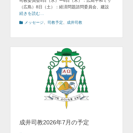
司教委員会5日（水）ー6日（木）：広島平和ミサ
（広島）8日（土）：経済問題諮問委員会、建設
続きを読む…
カ
メッセージ
、
司教予定
、
成井司教
テ
ゴ
リ
ー
成井司教2026年7月の予定