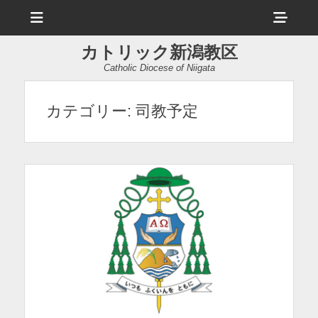
メ
ヘ
ニ
ュ
ッ
ー
カトリック新潟教区
ダ
Catholic Diocese of Niigata
ー
サ
カテゴリー:
司教予定
イ
ド
バ
ー
コ
ン
テ
ン
ツ