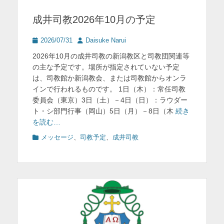
を
成井司教2026年10月の予定
表
投
投
2026/07/31
Daisuke Narui
示
稿
稿
2026年10月の成井司教の新潟教区と司教団関連等
日
者
の主な予定です。場所が指定されていない予定
は、司教館か新潟教会、または司教館からオンラ
インで行われるものです。 1日（木）：常任司教
委員会（東京）3日（土）－4日（日）：ラウダー
ト・シ部門行事（岡山）5日（月）－8日（木
続き
を読む…
カ
メッセージ
、
司教予定
、
成井司教
テ
ゴ
リ
ー