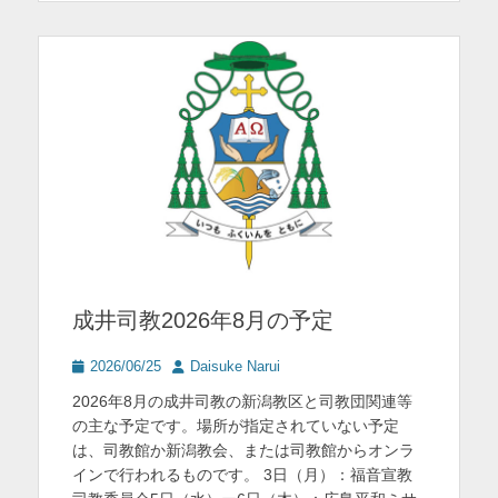
リ
ー
成井司教2026年8月の予定
投
投
2026/06/25
Daisuke Narui
稿
稿
2026年8月の成井司教の新潟教区と司教団関連等
日
者
の主な予定です。場所が指定されていない予定
は、司教館か新潟教会、または司教館からオンラ
インで行われるものです。 3日（月）：福音宣教