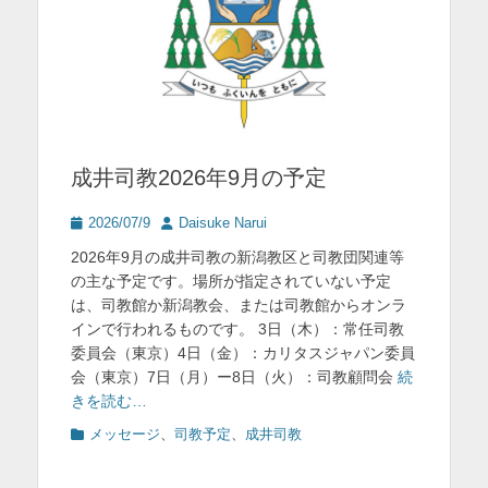
成井司教2026年9月の予定
投
投
2026/07/9
Daisuke Narui
稿
稿
2026年9月の成井司教の新潟教区と司教団関連等
日
者
の主な予定です。場所が指定されていない予定
は、司教館か新潟教会、または司教館からオンラ
インで行われるものです。 3日（木）：常任司教
委員会（東京）4日（金）：カリタスジャパン委員
会（東京）7日（月）ー8日（火）：司教顧問会
続
きを読む…
カ
メッセージ
、
司教予定
、
成井司教
テ
ゴ