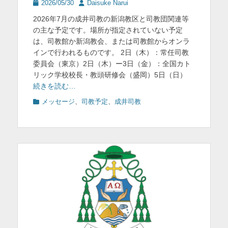
投
投
2026/05/30
Daisuke Narui
稿
稿
2026年7月の成井司教の新潟教区と司教団関連等
日
者
の主な予定です。場所が指定されていない予定
は、司教館か新潟教会、または司教館からオンラ
インで行われるものです。 2日（木）：常任司教
委員会（東京）2日（木）ー3日（金）：全国カト
リック学校校長・教頭研修会（盛岡）5日（日）
続きを読む…
カ
メッセージ
、
司教予定
、
成井司教
テ
ゴ
リ
ー