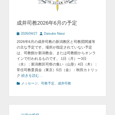
成井司教2026年6月の予定
投
投
2026/04/27
Daisuke Narui
稿
稿
2026年6月の成井司教の新潟教区と司教団関連等
日
者
の主な予定です。場所が指定されていない予定
は、司教館か新潟教会、または司教館からオンラ
インで行われるものです。 1日（月）ー3日
（水）：新潟教区司祭の集い（山形）4日（木）：
常任司教委員会（東京）5日（金）：秋田カトリッ
ク
続きを読む…
カ
メッセージ
、
司教予定
、
成井司教
テ
ゴ
リ
ー
投