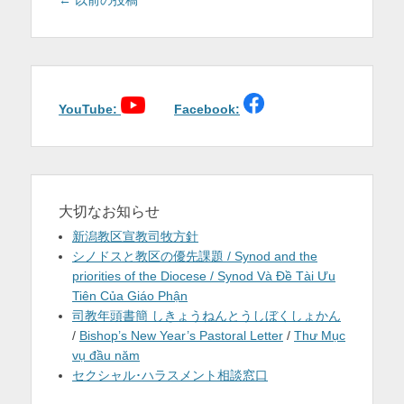
←
以前の投稿
稿
ナ
ビ
ゲ
ー
YouTube:
Facebook:
シ
ョ
ン
大切なお知らせ
新潟教区宣教司牧方針
シノドスと教区の優先課題 / Synod and the
priorities of the Diocese / Synod Và Đề Tài Ưu
Tiên Của Giáo Phận
司教年頭書簡 しきょうねんとうしぼくしょかん
/
Bishop’s New Year’s Pastoral Letter
/
Thư Mục
vụ đầu năm
セクシャル･ハラスメント相談窓口