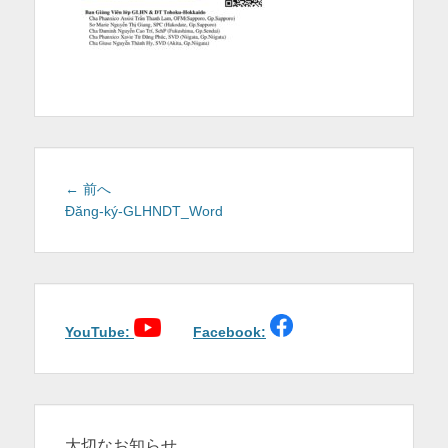
を
表
示
投
前
← 前へ
稿
の
Đăng-ký-GLHNDT_Word
投
ナ
稿:
ビ
ゲ
ー
シ
YouTube:
Facebook:
ョ
ン
大切なお知らせ