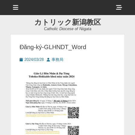
メ
ヘ
ニ
ュ
ッ
ー
カトリック新潟教区
ダ
Catholic Diocese of Niigata
ー
サ
Đăng-ký-GLHNDT_Word
イ
投
投
2024/03/28
事務局
ド
稿
稿
日
者
バ
ー
コ
ン
テ
ン
ツ