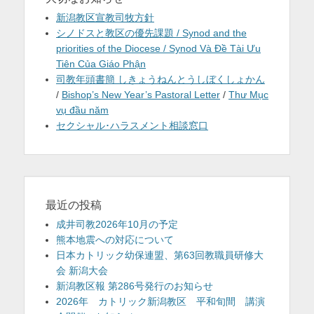
新潟教区宣教司牧方針
シノドスと教区の優先課題 / Synod and the
priorities of the Diocese / Synod Và Đề Tài Ưu
Tiên Của Giáo Phận
司教年頭書簡 しきょうねんとうしぼくしょかん
/
Bishop’s New Year’s Pastoral Letter
/
Thư Mục
vụ đầu năm
セクシャル･ハラスメント相談窓口
最近の投稿
成井司教2026年10月の予定
熊本地震への対応について
日本カトリック幼保連盟、第63回教職員研修大
会 新潟大会
新潟教区報 第286号発行のお知らせ
2026年 カトリック新潟教区 平和旬間 講演