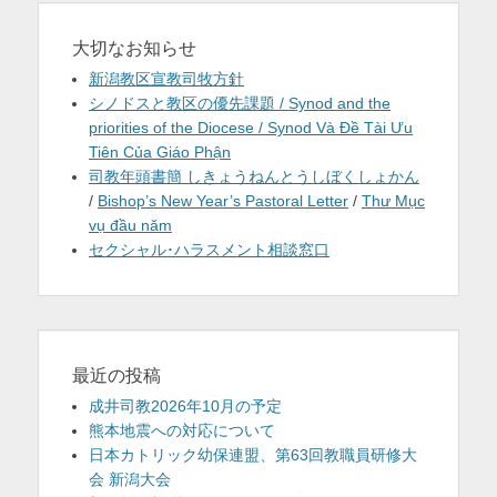
大切なお知らせ
新潟教区宣教司牧方針
シノドスと教区の優先課題 / Synod and the
priorities of the Diocese / Synod Và Đề Tài Ưu
Tiên Của Giáo Phận
司教年頭書簡 しきょうねんとうしぼくしょかん
/
Bishop’s New Year’s Pastoral Letter
/
Thư Mục
vụ đầu năm
セクシャル･ハラスメント相談窓口
最近の投稿
成井司教2026年10月の予定
熊本地震への対応について
日本カトリック幼保連盟、第63回教職員研修大
会 新潟大会