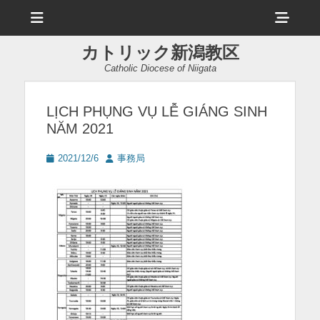
メ
ヘ
ニ
ュ
ッ
ー
カトリック新潟教区
ダ
Catholic Diocese of Niigata
ー
サ
LỊCH PHỤNG VỤ LỄ GIÁNG SINH
NĂM 2021
イ
ド
投
投
2021/12/6
事務局
稿
稿
バ
日
者
ー
コ
ン
テ
ン
ツ