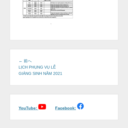
を
表
示
投
前
← 前へ
稿
の
LỊCH PHỤNG VỤ LỄ
投
GIÁNG SINH NĂM 2021
ナ
稿:
ビ
ゲ
ー
シ
ョ
YouTube:
Facebook:
ン