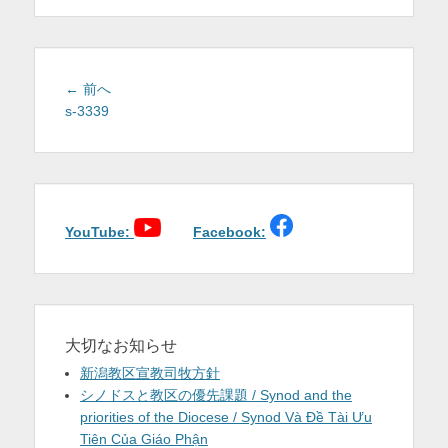
を
表
示
投
前
← 前へ
稿
の
s-3339
投
ナ
稿:
ビ
ゲ
ー
シ
YouTube:
Facebook:
ョ
ン
大切なお知らせ
新潟教区宣教司牧方針
シノドスと教区の優先課題 / Synod and the
priorities of the Diocese / Synod Và Đề Tài Ưu
Tiên Của Giáo Phận