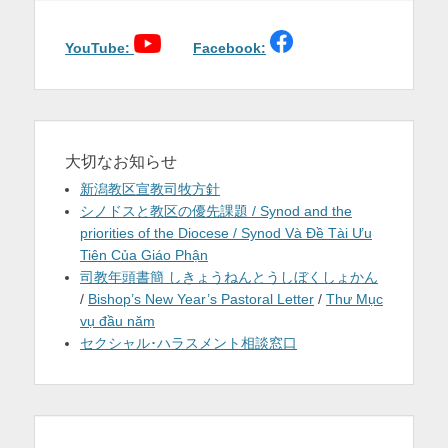
を
YouTube:
Facebook:
表
示
大切なお知らせ
新潟教区宣教司牧方針
シノドスと教区の優先課題 / Synod and the
priorities of the Diocese / Synod Và Đề Tài Ưu
Tiên Của Giáo Phận
司教年頭書簡 しきょうねんとうしぼくしょかん
/
Bishop’s New Year’s Pastoral Letter
/
Thư Mục
vụ đầu năm
セクシャル･ハラスメント相談窓口