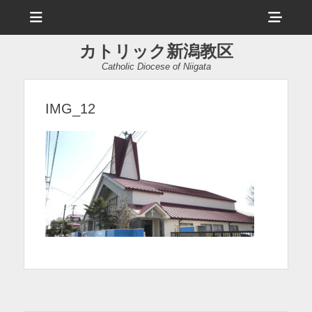
メ
ヘ
ニ
ュ
ッ
ー
カトリック新潟教区
ダ
Catholic Diocese of Niigata
ー
サ
IMG_12
イ
ド
バ
ー
コ
ン
テ
ン
ツ