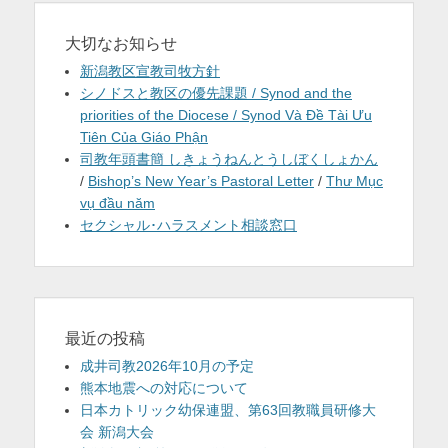
大切なお知らせ
新潟教区宣教司牧方針
シノドスと教区の優先課題 / Synod and the
priorities of the Diocese / Synod Và Đề Tài Ưu
Tiên Của Giáo Phận
司教年頭書簡 しきょうねんとうしぼくしょかん
/
Bishop’s New Year’s Pastoral Letter
/
Thư Mục
vụ đầu năm
セクシャル･ハラスメント相談窓口
最近の投稿
成井司教2026年10月の予定
熊本地震への対応について
日本カトリック幼保連盟、第63回教職員研修大
会 新潟大会