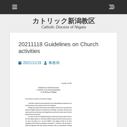
メ
ヘ
ニ
ュ
ッ
ー
カトリック新潟教区
ダ
Catholic Diocese of Niigata
ー
サ
20211118 Guidelines on Church
activities
イ
ド
投
投
2021/11/19
事務局
稿
稿
バ
日
者
ー
コ
ン
テ
ン
ツ