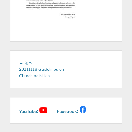
を
表
示
投
前
← 前へ
稿
の
20211118 Guidelines on
投
Church activities
ナ
稿:
ビ
ゲ
ー
シ
ョ
YouTube:
Facebook:
ン