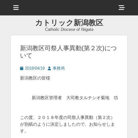
メ
ヘ
ニ
ュ
ッ
ー
カトリック新潟教区
ダ
Catholic Diocese of Niigata
ー
サ
新潟教区司祭人事異動(第２次)につ
いて
イ
ド
投
投
2018/04/19
事務局
稿
稿
バ
新潟教区の皆様
日
者
ー
コ
新潟教区管理者 大司教タルチシオ菊地 功
ン
テ
この度、２０１８年度の司祭人事異動（第２次）
が別紙のように決定しましたので、お知らせしま
ン
す。
ツ