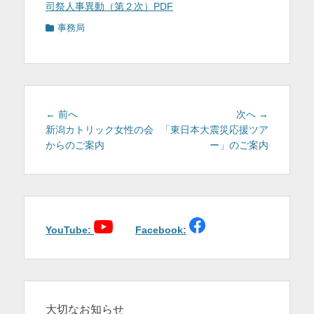
司祭人事異動（第２次）PDF
を
カ
事務局
表
テ
ゴ
示
リ
ー
投
前
次
← 前へ
次へ →
稿
の
の
新潟カトリック女性の会
「東日本大震災応援ツア
投
投
からのご案内
ー」のご案内
ナ
稿:
稿:
ビ
ゲ
ー
シ
ョ
YouTube:
Facebook:
ン
大切なお知らせ