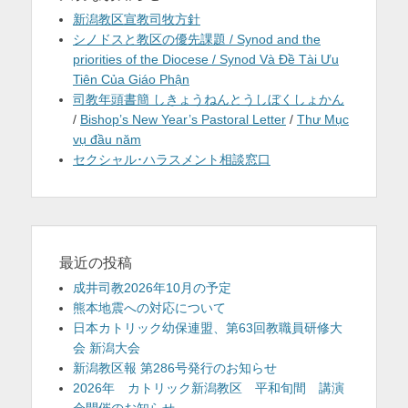
新潟教区宣教司牧方針
シノドスと教区の優先課題 / Synod and the
priorities of the Diocese / Synod Và Đề Tài Ưu
Tiên Của Giáo Phận
司教年頭書簡 しきょうねんとうしぼくしょかん
/
Bishop’s New Year’s Pastoral Letter
/
Thư Mục
vụ đầu năm
セクシャル･ハラスメント相談窓口
最近の投稿
成井司教2026年10月の予定
熊本地震への対応について
日本カトリック幼保連盟、第63回教職員研修大
会 新潟大会
新潟教区報 第286号発行のお知らせ
2026年 カトリック新潟教区 平和旬間 講演