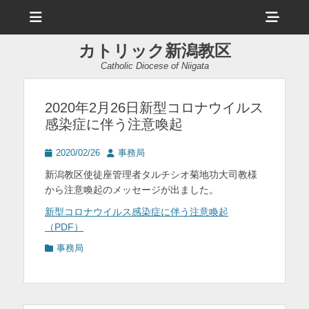
メ
ヘ
ニ
ュ
ッ
ー
カトリック新潟教区
ダ
Catholic Diocese of Niigata
ー
サ
2020年2月26日新型コロナウイルス
感染症に伴う注意喚起
イ
ド
投
投
2020/02/26
事務局
稿
稿
バ
新潟教区使徒座管理者タルチシオ菊地功大司教様
日
者
から注意喚起のメッセージが出ました。
ー
新型コロナウイルス感染症に伴う注意喚起
コ
（PDF）
ン
カ
事務局
テ
テ
ゴ
ン
リ
ツ
ー