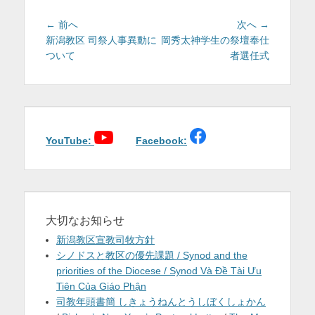
を
投
前
次
← 前へ
次へ →
表
稿
の
の
新潟教区 司祭人事異動に
岡秀太神学生の祭壇奉仕
投
投
ついて
者選任式
ナ
示
稿:
稿:
ビ
ゲ
ー
シ
ョ
YouTube:
Facebook:
ン
大切なお知らせ
新潟教区宣教司牧方針
シノドスと教区の優先課題 / Synod and the
priorities of the Diocese / Synod Và Đề Tài Ưu
Tiên Của Giáo Phận
司教年頭書簡 しきょうねんとうしぼくしょかん