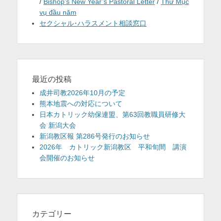
/
Bishop’s New Year’s Pastoral Letter
/
Thư Mục
vụ đầu năm
セクシャル･ハラスメント相談窓口
最近の投稿
成井司教2026年10月の予定
熊本地震への対応について
日本カトリック幼保連盟、第63回教職員研修大
会 新潟大会
新潟教区報 第286号発行のお知らせ
2026年 カトリック新潟教区 平和旬間 講演
会開催のお知らせ
カテゴリー