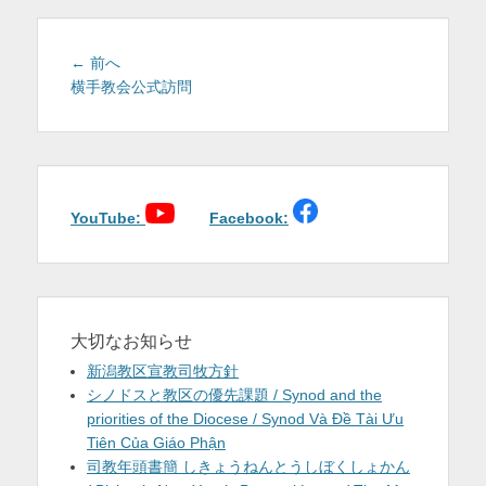
を
表
投
前
← 前へ
稿
の
横手教会公式訪問
示
投
ナ
稿:
ビ
ゲ
ー
シ
YouTube:
Facebook:
ョ
ン
大切なお知らせ
新潟教区宣教司牧方針
シノドスと教区の優先課題 / Synod and the
priorities of the Diocese / Synod Và Đề Tài Ưu
Tiên Của Giáo Phận
司教年頭書簡 しきょうねんとうしぼくしょかん