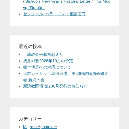
/
Bishop’s New Year’s Pastoral Letter
/
Thư Mục
vụ đầu năm
セクシャル･ハラスメント相談窓口
最近の投稿
土崎教会平和祈願ミサ
成井司教2026年10月の予定
熊本地震への対応について
日本カトリック幼保連盟、第63回教職員研修大
会 新潟大会
新潟教区報 第286号発行のお知らせ
カテゴリー
Migrant Apostolate