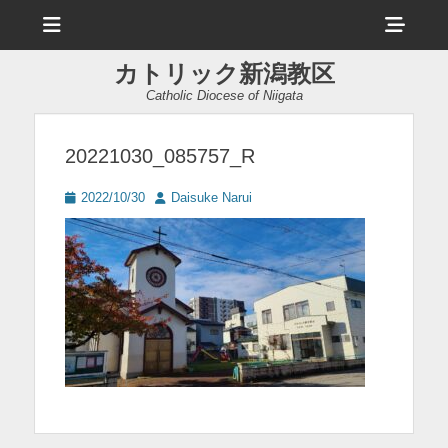
メ
ヘ
ニ
ュ
ッ
ー
カトリック新潟教区
ダ
Catholic Diocese of Niigata
ー
サ
20221030_085757_R
イ
投
投
2022/10/30
Daisuke Narui
ド
稿
稿
日
者
バ
ー
コ
ン
テ
ン
ツ