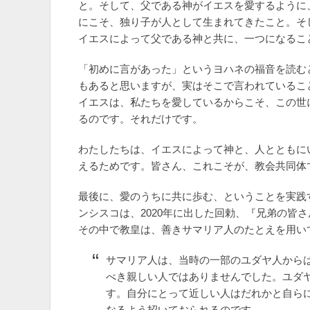
と。そして、父である神がイエスを愛するように
にこそ、独り子が人として生まれてきたこと。そ
イエスによって父である神と共に、一つになるこ
「初めに言があった」というヨハネの福音を読む
もあると思いますが、実はそこで言われているこ
イエスは、私たちを愛しているからこそ、この世
るのです。それだけです。
わたしたちは、イエスによって神と、人とともに
えるためです。皆さん、これこそが、教会共同体
最後に、愛のうちに共に歩む、ということを実践
ンシスコは、2020年に出した回勅、『兄弟の皆
その中で教皇は、善きサマリア人のたとえを用い
サマリア人は、当時の一部のユダヤ人から
べき親しい人ではありませんでした。ユダ
す。自分にとって近しい人はだれかと自ら
なるよう招いておられるのです。