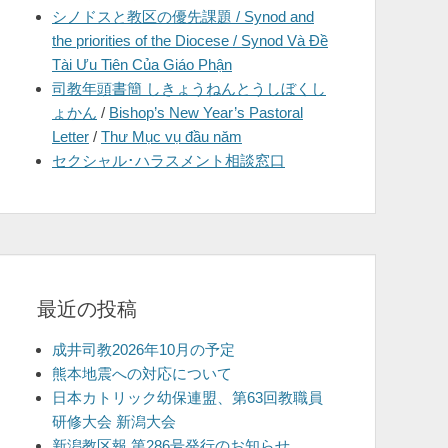
シノドスと教区の優先課題 / Synod and
を
the priorities of the Diocese / Synod Và Đề
表
Tài Ưu Tiên Của Giáo Phận
示
司教年頭書簡 しきょうねんとうしぼくし
ょかん
/
Bishop’s New Year’s Pastoral
Letter
/
Thư Mục vụ đầu năm
セクシャル･ハラスメント相談窓口
最近の投稿
成井司教2026年10月の予定
熊本地震への対応について
日本カトリック幼保連盟、第63回教職員
研修大会 新潟大会
新潟教区報 第286号発行のお知らせ