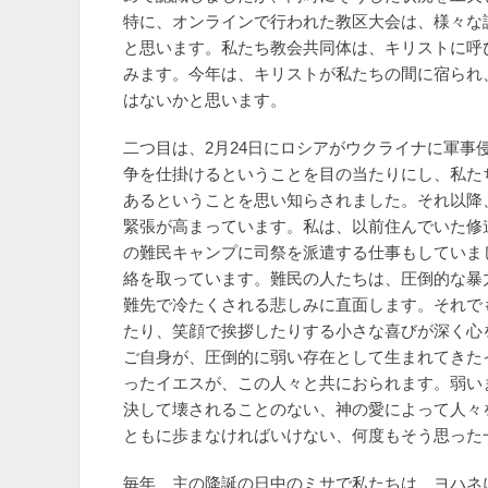
特に、オンラインで行われた教区大会は、様々な
と思います。私たち教会共同体は、キリストに呼
みます。今年は、キリストが私たちの間に宿られ
はないかと思います。
二つ目は、2月24日にロシアがウクライナに軍事
争を仕掛けるということを目の当たりにし、私た
あるということを思い知らされました。それ以降
緊張が高まっています。私は、以前住んでいた修
の難民キャンプに司祭を派遣する仕事もしていま
絡を取っています。難民の人たちは、圧倒的な暴
難先で冷たくされる悲しみに直面します。それで
たり、笑顔で挨拶したりする小さな喜びが深く心
ご自身が、圧倒的に弱い存在として生まれてきた
ったイエスが、この人々と共におられます。弱い
決して壊されることのない、神の愛によって人々
ともに歩まなければいけない、何度もそう思った
毎年、主の降誕の日中のミサで私たちは、ヨハネ