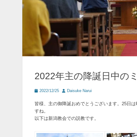
2022年主の降誕日中の
投
投
2022/12/25
Daisuke Narui
稿
稿
日
者
皆様、主の御降誕おめでとうございます。25日
すね。
以下は新潟教会での説教です。