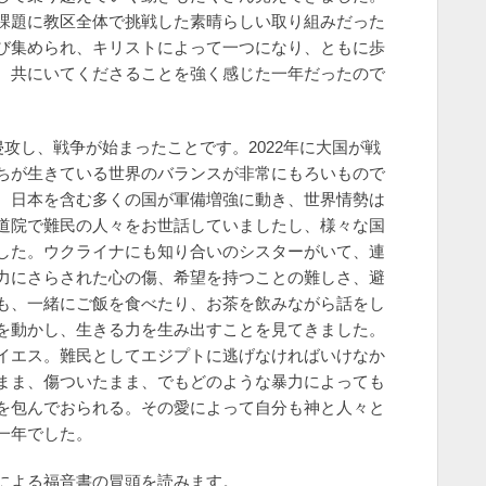
課題に教区全体で挑戦した素晴らしい取り組みだった
び集められ、キリストによって一つになり、ともに歩
、共にいてくださることを強く感じた一年だったので
侵攻し、戦争が始まったことです。2022年に大国が戦
ちが生きている世界のバランスが非常にもろいもので
、日本を含む多くの国が軍備増強に動き、世界情勢は
道院で難民の人々をお世話していましたし、様々な国
した。ウクライナにも知り合いのシスターがいて、連
力にさらされた心の傷、希望を持つことの難しさ、避
も、一緒にご飯を食べたり、お茶を飲みながら話をし
を動かし、生きる力を生み出すことを見てきました。
イエス。難民としてエジプトに逃げなければいけなか
まま、傷ついたまま、でもどのような暴力によっても
を包んでおられる。その愛によって自分も神と人々と
一年でした。
による福音書の冒頭を読みます。