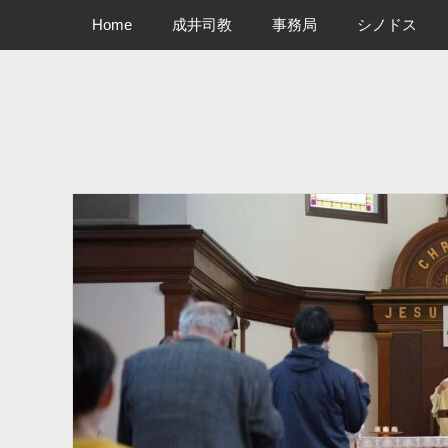
メインメニュー
コ
Home
成井司教
事務局
シノドス
ン
テ
ン
ツ
へ
ス
キ
ッ
プ