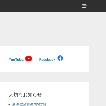
ヘ
ッ
ダ
ー
サ
イ
ド
バ
YouTube:
Facebook:
ー
コ
ン
テ
大切なお知らせ
ン
ツ
新潟教区宣教司牧方針