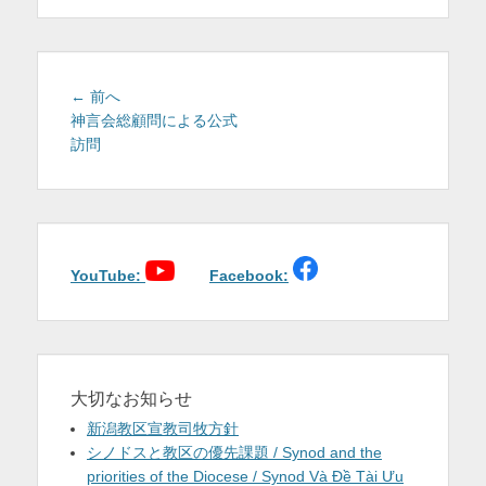
を
表
示
投
前
← 前へ
稿
の
神言会総顧問による公式
投
訪問
ナ
稿:
ビ
ゲ
ー
シ
ョ
YouTube:
Facebook:
ン
大切なお知らせ
新潟教区宣教司牧方針
シノドスと教区の優先課題 / Synod and the
priorities of the Diocese / Synod Và Đề Tài Ưu