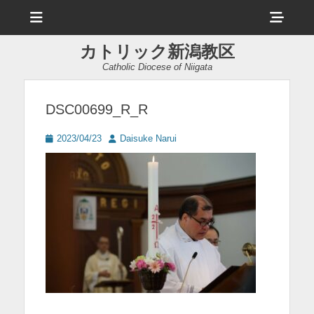
メ
ヘ
ニ
ュ
ッ
ー
カトリック新潟教区
ダ
Catholic Diocese of Niigata
ー
サ
DSC00699_R_R
イ
投
投
2023/04/23
Daisuke Narui
ド
稿
稿
日
者
バ
ー
コ
ン
テ
ン
ツ