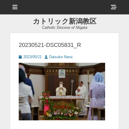
メ
ヘ
ニ
ュ
ッ
ー
カトリック新潟教区
ダ
Catholic Diocese of Niigata
ー
サ
20230521-DSC05831_R
イ
投
投
2023/05/21
Daisuke Narui
ド
稿
稿
日
者
バ
ー
コ
ン
テ
ン
ツ