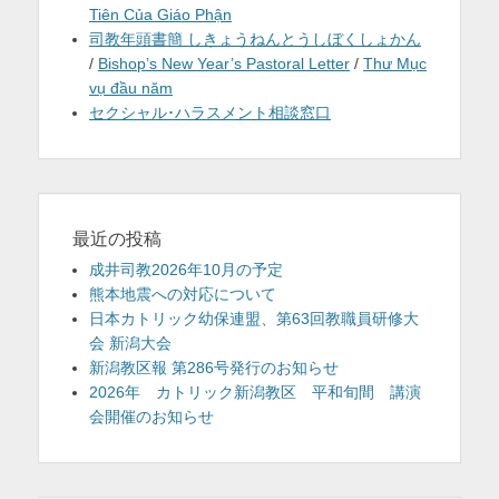
Tiên Của Giáo Phận
司教年頭書簡 しきょうねんとうしぼくしょかん
/
Bishop’s New Year’s Pastoral Letter
/
Thư Mục
vụ đầu năm
セクシャル･ハラスメント相談窓口
最近の投稿
成井司教2026年10月の予定
熊本地震への対応について
日本カトリック幼保連盟、第63回教職員研修大
会 新潟大会
新潟教区報 第286号発行のお知らせ
2026年 カトリック新潟教区 平和旬間 講演
会開催のお知らせ