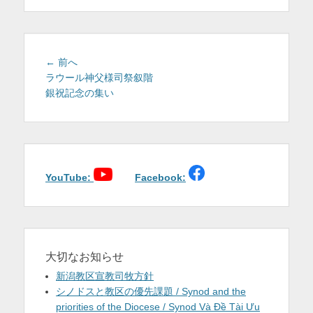
を
表
示
投
前
← 前へ
稿
の
ラウール神父様司祭叙階
投
銀祝記念の集い
ナ
稿:
ビ
ゲ
ー
シ
ョ
YouTube:
Facebook:
ン
大切なお知らせ
新潟教区宣教司牧方針
シノドスと教区の優先課題 / Synod and the
priorities of the Diocese / Synod Và Đề Tài Ưu