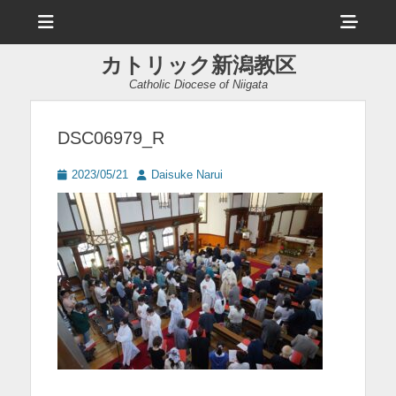
メ
ヘ
ニ
ュ
ッ
ー
カトリック新潟教区
ダ
Catholic Diocese of Niigata
ー
サ
DSC06979_R
イ
投
投
2023/05/21
Daisuke Narui
ド
稿
稿
日
者
バ
ー
コ
ン
テ
ン
ツ