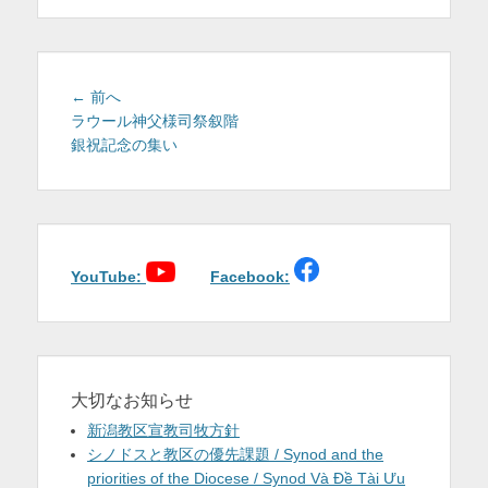
を
表
示
投
前
← 前へ
稿
の
ラウール神父様司祭叙階
投
銀祝記念の集い
ナ
稿:
ビ
ゲ
ー
シ
ョ
YouTube:
Facebook:
ン
大切なお知らせ
新潟教区宣教司牧方針
シノドスと教区の優先課題 / Synod and the
priorities of the Diocese / Synod Và Đề Tài Ưu