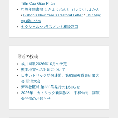
Tiên Của Giáo Phận
司教年頭書簡 しきょうねんとうしぼくしょかん
/
Bishop’s New Year’s Pastoral Letter
/
Thư Mục
vụ đầu năm
セクシャル･ハラスメント相談窓口
最近の投稿
成井司教2026年10月の予定
熊本地震への対応について
日本カトリック幼保連盟、第63回教職員研修大
会 新潟大会
新潟教区報 第286号発行のお知らせ
2026年 カトリック新潟教区 平和旬間 講演
会開催のお知らせ